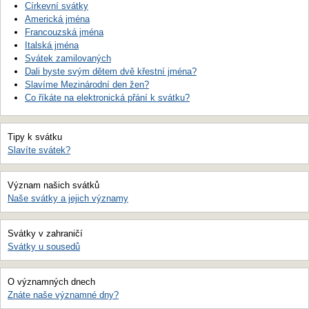
Církevní svátky
Americká jména
Francouzská jména
Italská jména
Svátek zamilovaných
Dali byste svým dětem dvě křestní jména?
Slavíme Mezinárodní den žen?
Co říkáte na elektronická přání k svátku?
Tipy k svátku
Slavíte svátek?
Význam našich svátků
Naše svátky a jejich významy
Svátky v zahraničí
Svátky u sousedů
O významných dnech
Znáte naše významné dny?