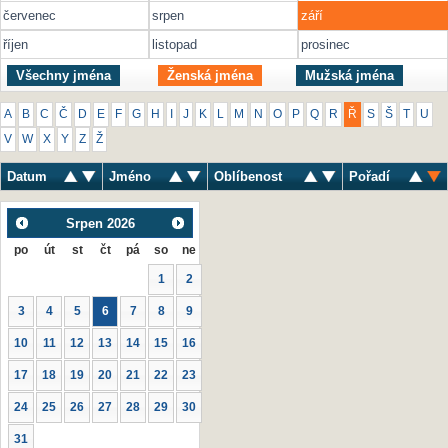
červenec
srpen
září
říjen
listopad
prosinec
Všechny jména
Ženská jména
Mužská jména
A
B
C
Č
D
E
F
G
H
I
J
K
L
M
N
O
P
Q
R
Ř
S
Š
T
U
V
W
X
Y
Z
Ž
Datum
Jméno
Oblíbenost
Pořadí
Srpen
2026
po
út
st
čt
pá
so
ne
1
2
3
4
5
6
7
8
9
10
11
12
13
14
15
16
17
18
19
20
21
22
23
24
25
26
27
28
29
30
31