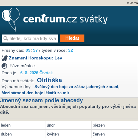
reklama
Přesný čas:
09
:
57
/ týden v roce:
32
Znamení Horoskopu:
Lev
Fáze měsíce:
Dnes je:
6. 8. 2026 Čtvrtek
Oldřiška
Dnes má svátek:
Významné dny:
Světový den boje za zákaz jaderných zbraní
,
Mezinárodní den boje lékařů za mír
Jmenný seznam podle abecedy
Abecední seznam jmen, včetně jejich popularity pro výběr jména
dítě.
leden
únor
březen
duben
květen
červen