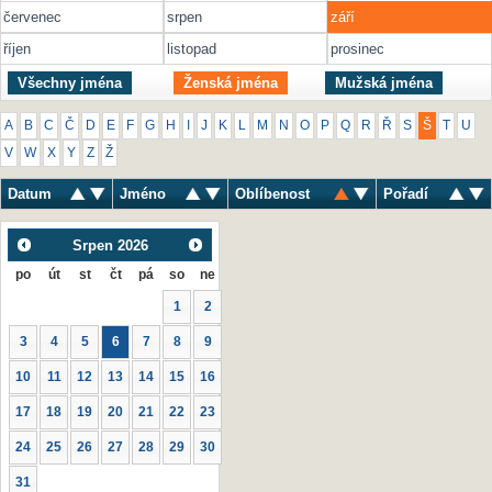
červenec
srpen
září
říjen
listopad
prosinec
Všechny jména
Ženská jména
Mužská jména
A
B
C
Č
D
E
F
G
H
I
J
K
L
M
N
O
P
Q
R
Ř
S
Š
T
U
V
W
X
Y
Z
Ž
Datum
Jméno
Oblíbenost
Pořadí
Srpen
2026
po
út
st
čt
pá
so
ne
1
2
3
4
5
6
7
8
9
10
11
12
13
14
15
16
17
18
19
20
21
22
23
24
25
26
27
28
29
30
31