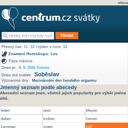
reklama
Přesný čas:
11
32
/ týden v roce:
32
Znamení Horoskopu:
Lev
Fáze měsíce:
Dnes je:
8. 8. 2026 Sobota
Soběslav
Dnes má svátek:
Významné dny:
Mezinárodní den ženského orgasmu
Jmenný seznam podle abecedy
Abecední seznam jmen, včetně jejich popularity pro výběr jména
dítě.
leden
únor
březen
duben
květen
červen
červenec
srpen
září