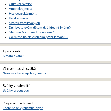
Církevní svátky
Americká jména
Francouzská jména
Italská jména
Svátek zamilovaných
Dali byste svým dětem dvě křestní jména?
Slavíme Mezinárodní den žen?
Co říkáte na elektronická přání k svátku?
Tipy k svátku
Slavíte svátek?
Význam našich svátků
Naše svátky a jejich významy
Svátky v zahraničí
Svátky u sousedů
O významných dnech
Znáte naše významné dny?