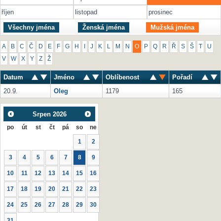
říjen
listopad
prosinec
Všechny jména
Ženská jména
Mužská jména
A
B
C
Č
D
E
F
G
H
I
J
K
L
M
N
O
P
Q
R
Ř
S
Š
T
U
V
W
X
Y
Z
Ž
Datum
Jméno
Oblíbenost
Pořadí
20.9.
Oleg
1179
165
Srpen
2026
po
út
st
čt
pá
so
ne
1
2
3
4
5
6
7
8
9
10
11
12
13
14
15
16
17
18
19
20
21
22
23
24
25
26
27
28
29
30
31