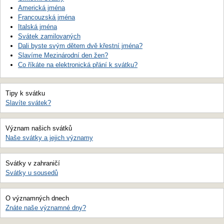
Americká jména
Francouzská jména
Italská jména
Svátek zamilovaných
Dali byste svým dětem dvě křestní jména?
Slavíme Mezinárodní den žen?
Co říkáte na elektronická přání k svátku?
Tipy k svátku
Slavíte svátek?
Význam našich svátků
Naše svátky a jejich významy
Svátky v zahraničí
Svátky u sousedů
O významných dnech
Znáte naše významné dny?