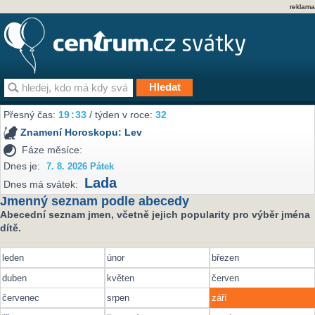
reklama
Přesný čas:
19
:
33
/ týden v roce:
32
Znamení Horoskopu:
Lev
Fáze měsíce:
Dnes je:
7. 8. 2026 Pátek
Lada
Dnes má svátek:
Jmenný seznam podle abecedy
Abecední seznam jmen, včetně jejich popularity pro výběr jména
dítě.
leden
únor
březen
duben
květen
červen
červenec
srpen
září