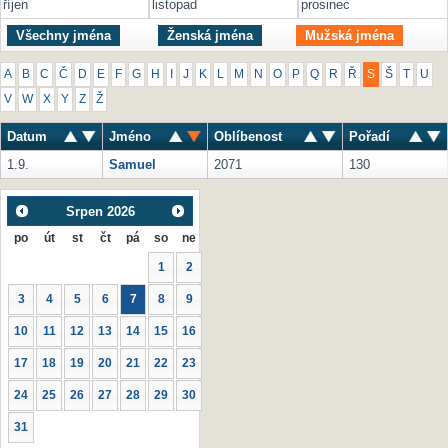
říjen
listopad
prosinec
Všechny jména
Ženská jména
Mužská jména
A
B
C
Č
D
E
F
G
H
I
J
K
L
M
N
O
P
Q
R
Ř
S
Š
T
U
V
W
X
Y
Z
Ž
Datum
Jméno
Oblíbenost
Pořadí
1.9.
Samuel
2071
130
Srpen
2026
po
út
st
čt
pá
so
ne
1
2
3
4
5
6
7
8
9
10
11
12
13
14
15
16
17
18
19
20
21
22
23
24
25
26
27
28
29
30
31