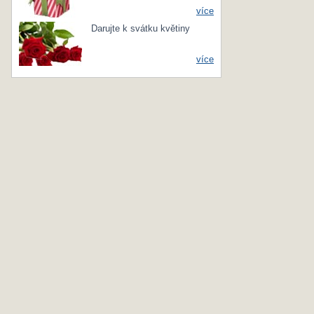
více
Darujte k svátku květiny
více