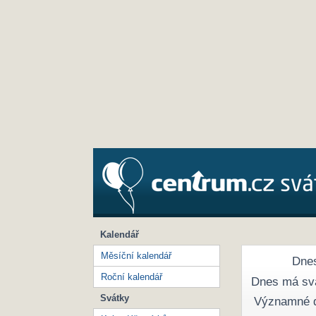
Kalendář
Měsíční kalendář
Dnes
Roční kalendář
Dnes má sv
Svátky
Významné 