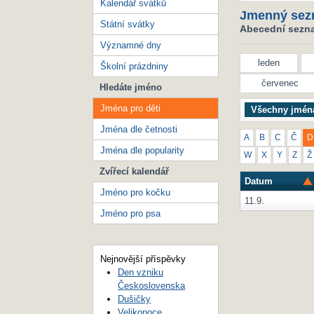
Kalendář svátků
Jmenný sez
Státní svátky
Abecední seznam
Významné dny
leden
Školní prázdniny
červenec
Hledáte jméno
Jména pro děti
Všechny jmén
Jména dle četnosti
A
B
C
Č
D
Jména dle popularity
W
X
Y
Z
Ž
Zvířecí kalendář
Datum
Jméno pro kočku
11.9.
Jméno pro psa
Nejnovější příspěvky
Den vzniku
Československa
Dušičky
Velikonoce