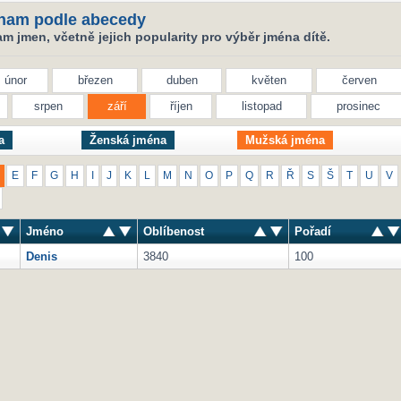
nam podle abecedy
 jmen, včetně jejich popularity pro výběr jména dítě.
únor
březen
duben
květen
červen
srpen
září
říjen
listopad
prosinec
a
Ženská jména
Mužská jména
E
F
G
H
I
J
K
L
M
N
O
P
Q
R
Ř
S
Š
T
U
V
Jméno
Oblíbenost
Pořadí
Denis
3840
100