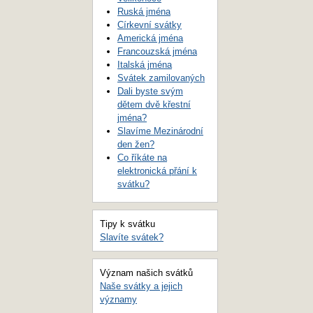
Ruská jména
Církevní svátky
Americká jména
Francouzská jména
Italská jména
Svátek zamilovaných
Dali byste svým
dětem dvě křestní
jména?
Slavíme Mezinárodní
den žen?
Co říkáte na
elektronická přání k
svátku?
Tipy k svátku
Slavíte svátek?
Význam našich svátků
Naše svátky a jejich
významy