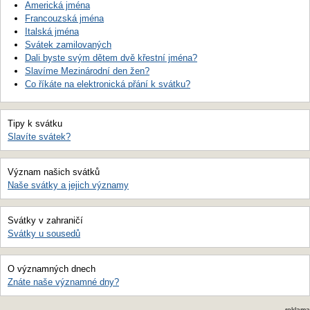
Americká jména
Francouzská jména
Italská jména
Svátek zamilovaných
Dali byste svým dětem dvě křestní jména?
Slavíme Mezinárodní den žen?
Co říkáte na elektronická přání k svátku?
Tipy k svátku
Slavíte svátek?
Význam našich svátků
Naše svátky a jejich významy
Svátky v zahraničí
Svátky u sousedů
O významných dnech
Znáte naše významné dny?
reklama