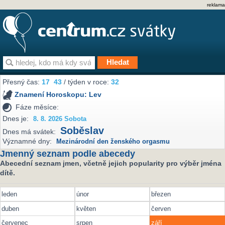
reklama
Přesný čas:
17
43
/ týden v roce:
32
Znamení Horoskopu:
Lev
Fáze měsíce:
Dnes je:
8. 8. 2026 Sobota
Soběslav
Dnes má svátek:
Významné dny:
Mezinárodní den ženského orgasmu
Jmenný seznam podle abecedy
Abecední seznam jmen, včetně jejich popularity pro výběr jména
dítě.
leden
únor
březen
duben
květen
červen
červenec
srpen
září