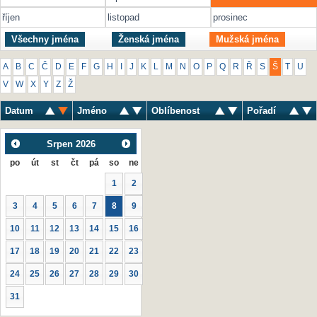
říjen
listopad
prosinec
Všechny jména
Ženská jména
Mužská jména
A
B
C
Č
D
E
F
G
H
I
J
K
L
M
N
O
P
Q
R
Ř
S
Š
T
U
V
W
X
Y
Z
Ž
Datum
Jméno
Oblíbenost
Pořadí
Srpen
2026
po
út
st
čt
pá
so
ne
1
2
3
4
5
6
7
8
9
10
11
12
13
14
15
16
17
18
19
20
21
22
23
24
25
26
27
28
29
30
31