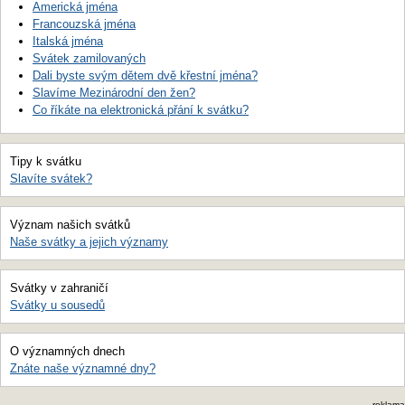
Americká jména
Francouzská jména
Italská jména
Svátek zamilovaných
Dali byste svým dětem dvě křestní jména?
Slavíme Mezinárodní den žen?
Co říkáte na elektronická přání k svátku?
Tipy k svátku
Slavíte svátek?
Význam našich svátků
Naše svátky a jejich významy
Svátky v zahraničí
Svátky u sousedů
O významných dnech
Znáte naše významné dny?
reklama