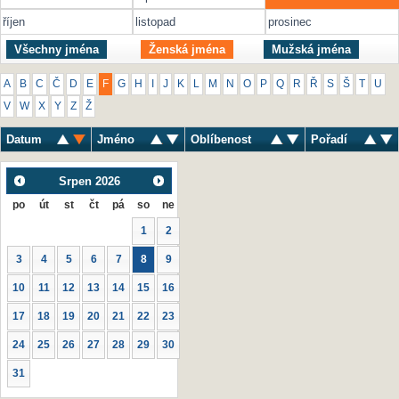
říjen
listopad
prosinec
Všechny jména
Ženská jména
Mužská jména
A
B
C
Č
D
E
F
G
H
I
J
K
L
M
N
O
P
Q
R
Ř
S
Š
T
U
V
W
X
Y
Z
Ž
Datum
Jméno
Oblíbenost
Pořadí
Srpen
2026
po
út
st
čt
pá
so
ne
1
2
3
4
5
6
7
8
9
10
11
12
13
14
15
16
17
18
19
20
21
22
23
24
25
26
27
28
29
30
31