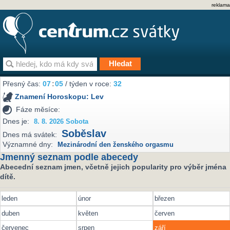
reklama
Přesný čas:
07
:
05
/ týden v roce:
32
Znamení Horoskopu:
Lev
Fáze měsíce:
Dnes je:
8. 8. 2026 Sobota
Soběslav
Dnes má svátek:
Významné dny:
Mezinárodní den ženského orgasmu
Jmenný seznam podle abecedy
Abecední seznam jmen, včetně jejich popularity pro výběr jména
dítě.
leden
únor
březen
duben
květen
červen
červenec
srpen
září