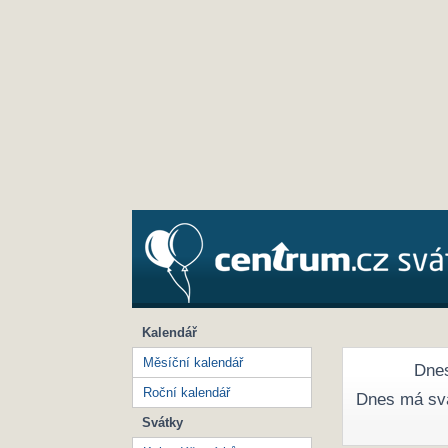
Kalendář
Měsíční kalendář
Dnes
Roční kalendář
Dnes má sv
Svátky