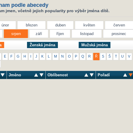
nam podle abecedy
 jmen, včetně jejich popularity pro výběr jména dítě.
únor
březen
duben
květen
červen
srpen
září
říjen
listopad
prosinec
a
Ženská jména
Mužská jména
E
F
G
H
I
J
K
L
M
N
O
P
Q
R
Ř
S
Š
T
U
V
Jméno
Oblíbenost
Pořadí