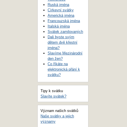
Ruská jména
Církevní svátky
Americká jména
Francouzská jména
Italská jména
Svátek zamilovaných
Dali byste svým
dětem dvě křestní
jména?
Slavíme Mezinárodní
den žen?
Co říkáte na
elektronická přání k
svátku?
Tipy k svátku
Slavíte svátek?
Význam našich svátků
Naše svátky a jejich
významy