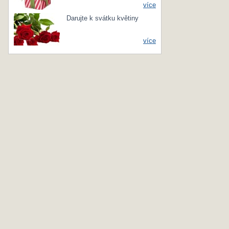
více
Darujte k svátku květiny
více