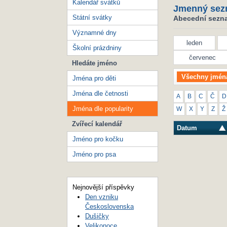
Kalendář svátků
Jmenný sez
Státní svátky
Abecední seznam
Významné dny
leden
Školní prázdniny
červenec
Hledáte jméno
Všechny jmén
Jména pro děti
Jména dle četnosti
A
B
C
Č
D
Jména dle popularity
W
X
Y
Z
Ž
Zvířecí kalendář
Datum
Jméno pro kočku
Jméno pro psa
Nejnovější příspěvky
Den vzniku
Československa
Dušičky
Velikonoce