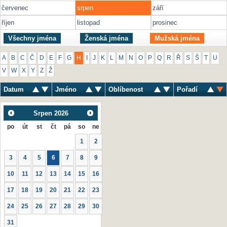
červenec
srpen
září
říjen
listopad
prosinec
Všechny jména
Ženská jména
Mužská jména
A
B
C
Č
D
E
F
G
H
I
J
K
L
M
N
O
P
Q
R
Ř
S
Š
T
U
V
W
X
Y
Z
Ž
Datum
Jméno
Oblíbenost
Pořadí
Srpen
2026
po
út
st
čt
pá
so
ne
1
2
3
4
5
6
7
8
9
10
11
12
13
14
15
16
17
18
19
20
21
22
23
24
25
26
27
28
29
30
31