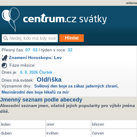
reklama
Přesný čas:
07
03
/ týden v roce:
32
Znamení Horoskopu:
Lev
Fáze měsíce:
Dnes je:
6. 8. 2026 Čtvrtek
Oldřiška
Dnes má svátek:
Významné dny:
Světový den boje za zákaz jaderných zbraní
,
Mezinárodní den boje lékařů za mír
Jmenný seznam podle abecedy
Abecední seznam jmen, včetně jejich popularity pro výběr jména
dítě.
leden
únor
březen
duben
květen
červen