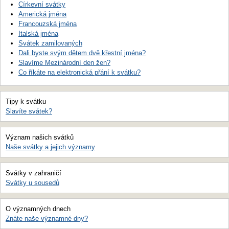
Církevní svátky
Americká jména
Francouzská jména
Italská jména
Svátek zamilovaných
Dali byste svým dětem dvě křestní jména?
Slavíme Mezinárodní den žen?
Co říkáte na elektronická přání k svátku?
Tipy k svátku
Slavíte svátek?
Význam našich svátků
Naše svátky a jejich významy
Svátky v zahraničí
Svátky u sousedů
O významných dnech
Znáte naše významné dny?