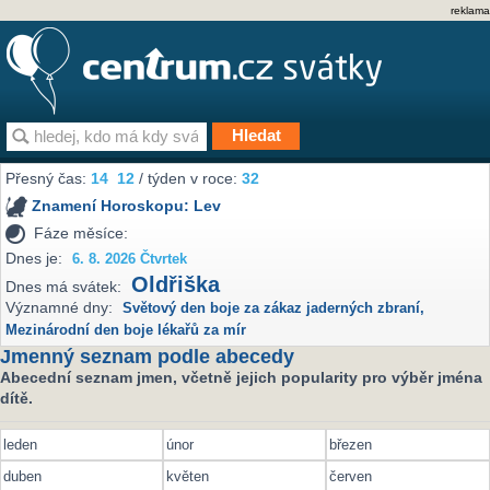
reklama
Přesný čas:
14
12
/ týden v roce:
32
Znamení Horoskopu:
Lev
Fáze měsíce:
Dnes je:
6. 8. 2026 Čtvrtek
Oldřiška
Dnes má svátek:
Významné dny:
Světový den boje za zákaz jaderných zbraní
,
Mezinárodní den boje lékařů za mír
Jmenný seznam podle abecedy
Abecední seznam jmen, včetně jejich popularity pro výběr jména
dítě.
leden
únor
březen
duben
květen
červen