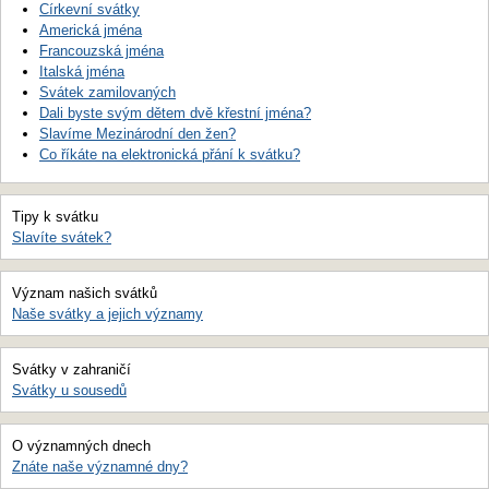
Církevní svátky
Americká jména
Francouzská jména
Italská jména
Svátek zamilovaných
Dali byste svým dětem dvě křestní jména?
Slavíme Mezinárodní den žen?
Co říkáte na elektronická přání k svátku?
Tipy k svátku
Slavíte svátek?
Význam našich svátků
Naše svátky a jejich významy
Svátky v zahraničí
Svátky u sousedů
O významných dnech
Znáte naše významné dny?