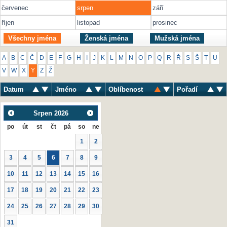
červenec
srpen
září
říjen
listopad
prosinec
Všechny jména
Ženská jména
Mužská jména
A
B
C
Č
D
E
F
G
H
I
J
K
L
M
N
O
P
Q
R
Ř
S
Š
T
U
V
W
X
Y
Z
Ž
Datum
Jméno
Oblíbenost
Pořadí
Srpen
2026
po
út
st
čt
pá
so
ne
1
2
3
4
5
6
7
8
9
10
11
12
13
14
15
16
17
18
19
20
21
22
23
24
25
26
27
28
29
30
31