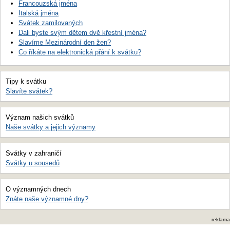
Francouzská jména
Italská jména
Svátek zamilovaných
Dali byste svým dětem dvě křestní jména?
Slavíme Mezinárodní den žen?
Co říkáte na elektronická přání k svátku?
Tipy k svátku
Slavíte svátek?
Význam našich svátků
Naše svátky a jejich významy
Svátky v zahraničí
Svátky u sousedů
O významných dnech
Znáte naše významné dny?
reklama