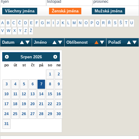
říjen
listopad
prosinec
Všechny jména
Ženská jména
Mužská jména
A
B
C
Č
D
E
F
G
H
I
J
K
L
M
N
O
P
Q
R
Ř
S
Š
T
U
V
W
X
Y
Z
Ž
Datum
Jméno
Oblíbenost
Pořadí
Srpen
2026
po
út
st
čt
pá
so
ne
1
2
3
4
5
6
7
8
9
10
11
12
13
14
15
16
17
18
19
20
21
22
23
24
25
26
27
28
29
30
31