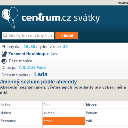
reklama
Přesný čas:
16
:
30
/ týden v roce:
32
Znamení Horoskopu:
Lev
Fáze měsíce:
Dnes je:
7. 8. 2026 Pátek
Lada
Dnes má svátek:
Jmenný seznam podle abecedy
Abecední seznam jmen, včetně jejich popularity pro výběr jména
dítě.
leden
únor
březen
duben
květen
červen
červenec
srpen
září