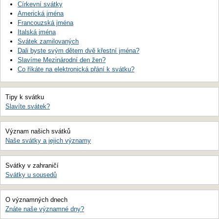
Církevní svátky
Americká jména
Francouzská jména
Italská jména
Svátek zamilovaných
Dali byste svým dětem dvě křestní jména?
Slavíme Mezinárodní den žen?
Co říkáte na elektronická přání k svátku?
Tipy k svátku
Slavíte svátek?
Význam našich svátků
Naše svátky a jejich významy
Svátky v zahraničí
Svátky u sousedů
O významných dnech
Znáte naše významné dny?