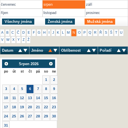
červenec
srpen
září
říjen
listopad
prosinec
Všechny jména
Ženská jména
Mužská jména
A
B
C
Č
D
E
F
G
H
I
J
K
L
M
N
O
P
Q
R
Ř
S
Š
T
U
V
W
X
Y
Z
Ž
Datum
Jméno
Oblíbenost
Pořadí
Srpen
2026
po
út
st
čt
pá
so
ne
1
2
3
4
5
6
7
8
9
10
11
12
13
14
15
16
17
18
19
20
21
22
23
24
25
26
27
28
29
30
31