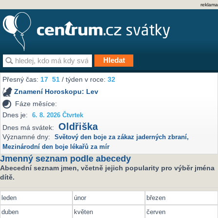
reklama
Přesný čas:
17
51
/ týden v roce:
32
Znamení Horoskopu:
Lev
Fáze měsíce:
Dnes je:
6. 8. 2026 Čtvrtek
Oldřiška
Dnes má svátek:
Významné dny:
Světový den boje za zákaz jaderných zbraní
,
Mezinárodní den boje lékařů za mír
Jmenný seznam podle abecedy
Abecední seznam jmen, včetně jejich popularity pro výběr jména
dítě.
leden
únor
březen
duben
květen
červen