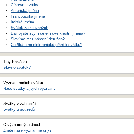
Církevní svátky
Americká jména
Francouzská jména
Italská jména
Svátek zamilovaných
Dali byste svým dětem dvě křestní jména?
Slavíme Mezinárodní den žen?
Co říkáte na elektronická přání k svátku?
Tipy k svátku
Slavíte svátek?
Význam našich svátků
Naše svátky a jejich významy
Svátky v zahraničí
Svátky u sousedů
O významných dnech
Znáte naše významné dny?