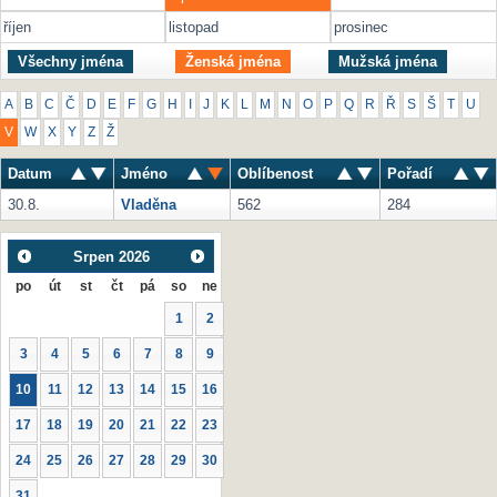
říjen
listopad
prosinec
Všechny jména
Ženská jména
Mužská jména
A
B
C
Č
D
E
F
G
H
I
J
K
L
M
N
O
P
Q
R
Ř
S
Š
T
U
V
W
X
Y
Z
Ž
Datum
Jméno
Oblíbenost
Pořadí
30.8.
Vladěna
562
284
Srpen
2026
po
út
st
čt
pá
so
ne
1
2
3
4
5
6
7
8
9
10
11
12
13
14
15
16
17
18
19
20
21
22
23
24
25
26
27
28
29
30
31