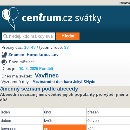
reklama
Přesný čas:
10
:
48
/ týden v roce:
33
Znamení Horoskopu:
Lev
Fáze měsíce:
Dnes je:
10. 8. 2026 Pondělí
Vavřinec
Dnes má svátek:
Významné dny:
Mezinárodní den baru Jekyll&Hyde
Jmenný seznam podle abecedy
Abecední seznam jmen, včetně jejich popularity pro výběr jména
dítě.
leden
únor
březen
duben
květen
červen
červenec
srpen
září