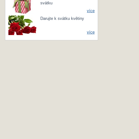
svátku
více
Darujte k svátku květiny
více