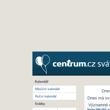
Kalendář
Měsíční kalendář
Dnes
Roční kalendář
Dnes má sv
Svátky
Významné 
boje lékařů z