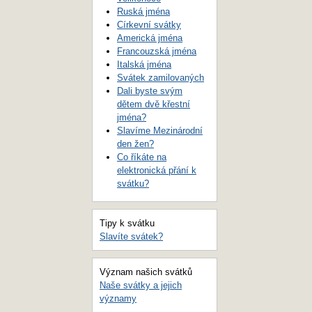
Ruská jména
Církevní svátky
Americká jména
Francouzská jména
Italská jména
Svátek zamilovaných
Dali byste svým
dětem dvě křestní
jména?
Slavíme Mezinárodní
den žen?
Co říkáte na
elektronická přání k
svátku?
Tipy k svátku
Slavíte svátek?
Význam našich svátků
Naše svátky a jejich
významy