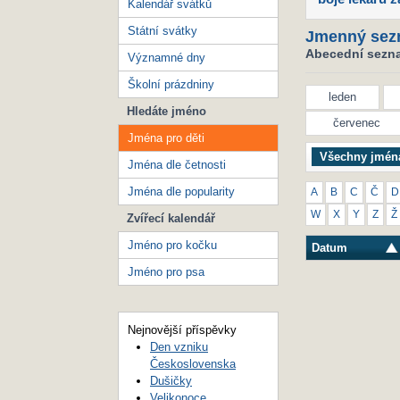
Kalendář svátků
Státní svátky
Jmenný sez
Abecední seznam
Významné dny
Školní prázdniny
leden
Hledáte jméno
červenec
Jména pro děti
Všechny jmén
Jména dle četnosti
Jména dle popularity
A
B
C
Č
D
W
X
Y
Z
Ž
Zvířecí kalendář
Jméno pro kočku
Datum
Jméno pro psa
Nejnovější příspěvky
Den vzniku
Československa
Dušičky
Velikonoce