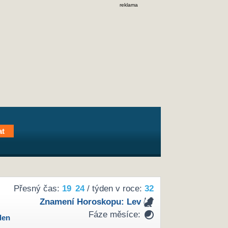
reklama
Přesný čas:
19
24
/ týden v roce:
32
Znamení Horoskopu:
Lev
Fáze měsíce:
den