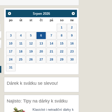
Srpen
2026
po
út
st
čt
pá
so
ne
1
2
3
4
5
6
7
8
9
10
11
12
13
14
15
16
17
18
19
20
21
22
23
24
25
26
27
28
29
30
31
Dárek k svátku se slevou!
Najisto: Tipy na dárky k svátku
Klasické i netradiční dárky k