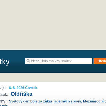
 je:
6. 8. 2026 Čtvrtek
Oldřiška
átek:
dny:
Světový den boje za zákaz jaderných zbraní
,
Mezinárodní 
a mír