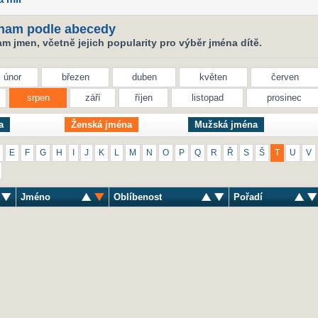
nam podle abecedy
 jmen, včetně jejich popularity pro výběr jména dítě.
únor
březen
duben
květen
červen
srpen
září
říjen
listopad
prosinec
a
Ženská jména
Mužská jména
E
F
G
H
I
J
K
L
M
N
O
P
Q
R
Ř
S
Š
T
U
V
Jméno
Oblíbenost
Pořadí