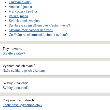
Církevní svátky
Americká jména
Francouzská jména
Italská jména
Svátek zamilovaných
Dali byste svým dětem dvě křestní jména?
Slavíme Mezinárodní den žen?
Co říkáte na elektronická přání k svátku?
Tipy k svátku
Slavíte svátek?
Význam našich svátků
Naše svátky a jejich významy
Svátky v zahraničí
Svátky u sousedů
O významných dnech
Znáte naše významné dny?