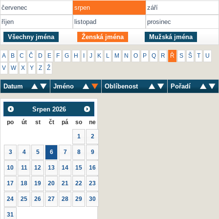
červenec
srpen
září
říjen
listopad
prosinec
Všechny jména
Ženská jména
Mužská jména
A
B
C
Č
D
E
F
G
H
I
J
K
L
M
N
O
P
Q
R
Ř
S
Š
T
U
V
W
X
Y
Z
Ž
Datum
Jméno
Oblíbenost
Pořadí
Srpen
2026
po
út
st
čt
pá
so
ne
1
2
3
4
5
6
7
8
9
10
11
12
13
14
15
16
17
18
19
20
21
22
23
24
25
26
27
28
29
30
31