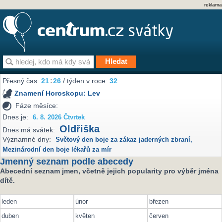
reklama
Přesný čas:
21
26
/ týden v roce:
32
Znamení Horoskopu:
Lev
Fáze měsíce:
Dnes je:
6. 8. 2026 Čtvrtek
Oldřiška
Dnes má svátek:
Významné dny:
Světový den boje za zákaz jaderných zbraní
,
Mezinárodní den boje lékařů za mír
Jmenný seznam podle abecedy
Abecední seznam jmen, včetně jejich popularity pro výběr jména
dítě.
leden
únor
březen
duben
květen
červen