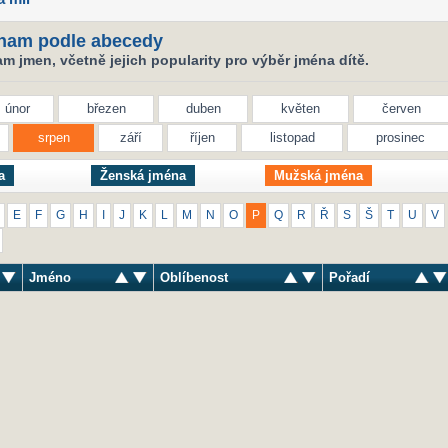
nam podle abecedy
 jmen, včetně jejich popularity pro výběr jména dítě.
únor
březen
duben
květen
červen
srpen
září
říjen
listopad
prosinec
a
Ženská jména
Mužská jména
E
F
G
H
I
J
K
L
M
N
O
P
Q
R
Ř
S
Š
T
U
V
Jméno
Oblíbenost
Pořadí