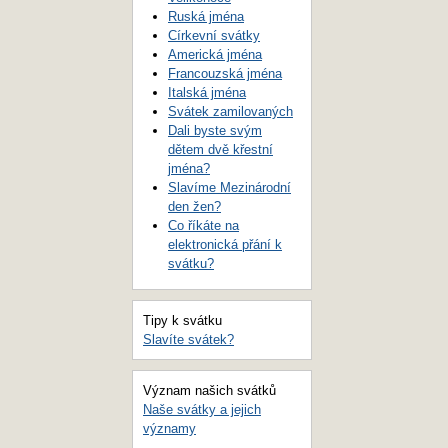
Ruská jména
Církevní svátky
Americká jména
Francouzská jména
Italská jména
Svátek zamilovaných
Dali byste svým
dětem dvě křestní
jména?
Slavíme Mezinárodní
den žen?
Co říkáte na
elektronická přání k
svátku?
Tipy k svátku
Slavíte svátek?
Význam našich svátků
Naše svátky a jejich
významy