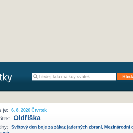
 je:
6. 8. 2026 Čtvrtek
Oldřiška
átek:
dny:
Světový den boje za zákaz jaderných zbraní
,
Mezinárodní 
a mír