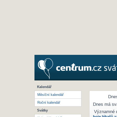
Kalendář
Měsíční kalendář
Dnes
Roční kalendář
Dnes má sv
Svátky
Významné 
boje lékařů z