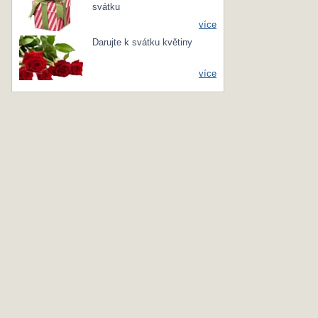
svátku
více
Darujte k svátku květiny
více