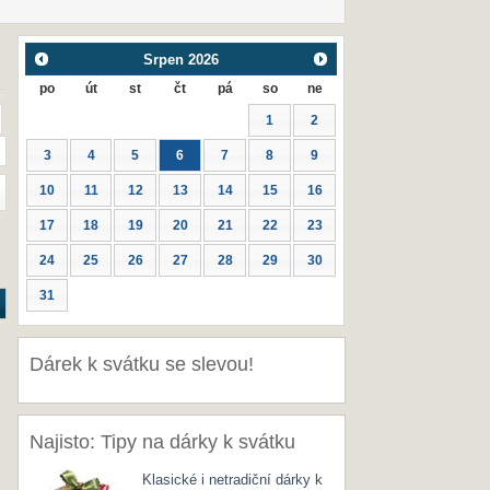
Srpen
2026
po
út
st
čt
pá
so
ne
1
2
3
4
5
6
7
8
9
10
11
12
13
14
15
16
17
18
19
20
21
22
23
24
25
26
27
28
29
30
31
Dárek k svátku se slevou!
Najisto: Tipy na dárky k svátku
Klasické i netradiční dárky k