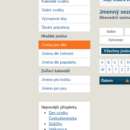
Kalendář svátků
Státní svátky
Jmenný sez
Abecední seznam
Významné dny
Školní prázdniny
leden
Hledáte jméno
červenec
Jména pro děti
Všechny jmén
Jména dle četnosti
Jména dle popularity
A
B
C
Č
D
W
X
Y
Z
Ž
Zvířecí kalendář
Jméno pro kočku
Datum
Jméno pro psa
Nejnovější příspěvky
Den vzniku
Československa
Dušičky
Velikonoce