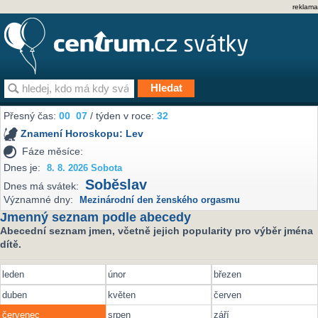
reklama
Přesný čas:
00
07
/ týden v roce:
32
Znamení Horoskopu:
Lev
Fáze měsíce:
Dnes je:
8. 8. 2026 Sobota
Soběslav
Dnes má svátek:
Významné dny:
Mezinárodní den ženského orgasmu
Jmenný seznam podle abecedy
Abecední seznam jmen, včetně jejich popularity pro výběr jména
dítě.
leden
únor
březen
duben
květen
červen
červenec
srpen
září