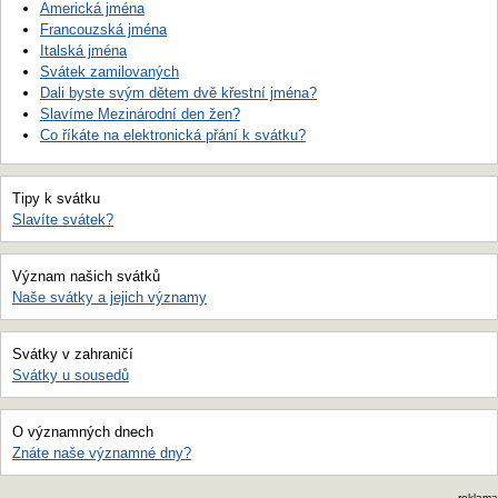
Americká jména
Francouzská jména
Italská jména
Svátek zamilovaných
Dali byste svým dětem dvě křestní jména?
Slavíme Mezinárodní den žen?
Co říkáte na elektronická přání k svátku?
Tipy k svátku
Slavíte svátek?
Význam našich svátků
Naše svátky a jejich významy
Svátky v zahraničí
Svátky u sousedů
O významných dnech
Znáte naše významné dny?
reklama