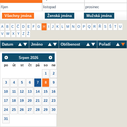
říjen
listopad
prosinec
Všechny jména
Ženská jména
Mužská jména
A
B
C
Č
D
E
F
G
H
I
J
K
L
M
N
O
P
Q
R
Ř
S
Š
T
U
V
W
X
Y
Z
Ž
Datum
Jméno
Oblíbenost
Pořadí
Srpen
2026
po
út
st
čt
pá
so
ne
1
2
3
4
5
6
7
8
9
10
11
12
13
14
15
16
17
18
19
20
21
22
23
24
25
26
27
28
29
30
31