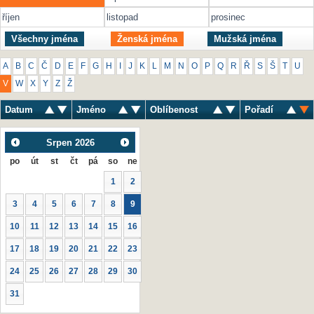
říjen
listopad
prosinec
Všechny jména
Ženská jména
Mužská jména
A
B
C
Č
D
E
F
G
H
I
J
K
L
M
N
O
P
Q
R
Ř
S
Š
T
U
V
W
X
Y
Z
Ž
Datum
Jméno
Oblíbenost
Pořadí
Srpen
2026
po
út
st
čt
pá
so
ne
1
2
3
4
5
6
7
8
9
10
11
12
13
14
15
16
17
18
19
20
21
22
23
24
25
26
27
28
29
30
31