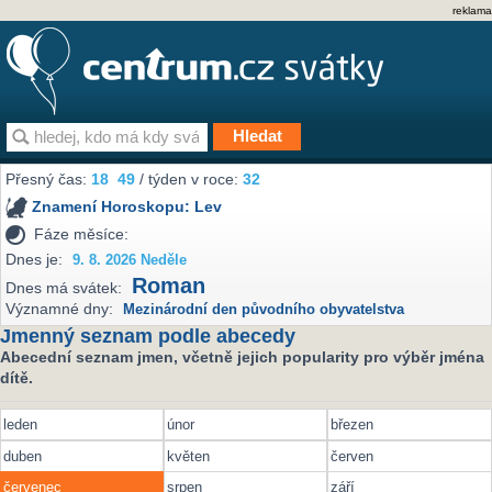
reklama
Přesný čas:
18
49
/ týden v roce:
32
Znamení Horoskopu:
Lev
Fáze měsíce:
Dnes je:
9. 8. 2026 Neděle
Roman
Dnes má svátek:
Významné dny:
Mezinárodní den původního obyvatelstva
Jmenný seznam podle abecedy
Abecední seznam jmen, včetně jejich popularity pro výběr jména
dítě.
leden
únor
březen
duben
květen
červen
červenec
srpen
září