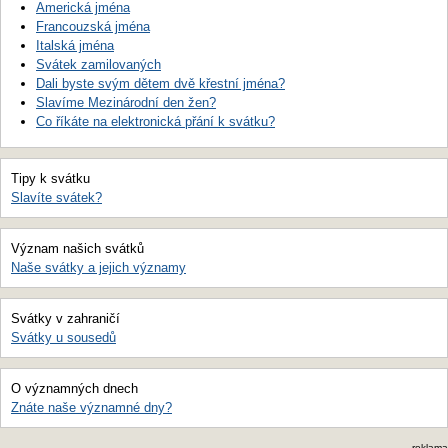
Americká jména
Francouzská jména
Italská jména
Svátek zamilovaných
Dali byste svým dětem dvě křestní jména?
Slavíme Mezinárodní den žen?
Co říkáte na elektronická přání k svátku?
Tipy k svátku
Slavíte svátek?
Význam našich svátků
Naše svátky a jejich významy
Svátky v zahraničí
Svátky u sousedů
O významných dnech
Znáte naše významné dny?
reklama