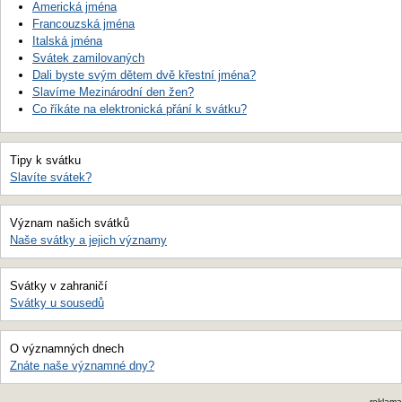
Americká jména
Francouzská jména
Italská jména
Svátek zamilovaných
Dali byste svým dětem dvě křestní jména?
Slavíme Mezinárodní den žen?
Co říkáte na elektronická přání k svátku?
Tipy k svátku
Slavíte svátek?
Význam našich svátků
Naše svátky a jejich významy
Svátky v zahraničí
Svátky u sousedů
O významných dnech
Znáte naše významné dny?
reklama