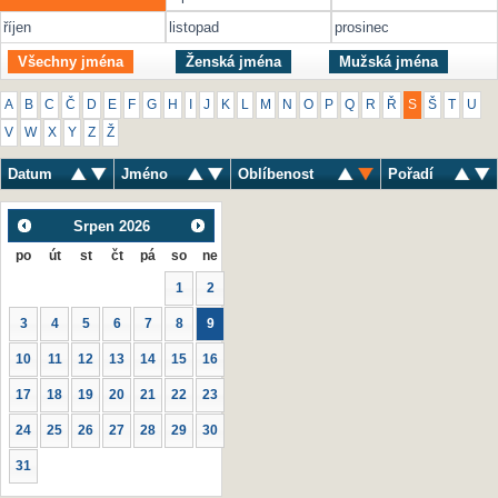
říjen
listopad
prosinec
Všechny jména
Ženská jména
Mužská jména
A
B
C
Č
D
E
F
G
H
I
J
K
L
M
N
O
P
Q
R
Ř
S
Š
T
U
V
W
X
Y
Z
Ž
Datum
Jméno
Oblíbenost
Pořadí
Srpen
2026
po
út
st
čt
pá
so
ne
1
2
3
4
5
6
7
8
9
10
11
12
13
14
15
16
17
18
19
20
21
22
23
24
25
26
27
28
29
30
31