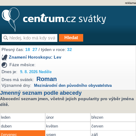
reklama
Přesný čas:
18
:
27
/ týden v roce:
32
Znamení Horoskopu:
Lev
Fáze měsíce:
Dnes je:
9. 8. 2026 Neděle
Roman
Dnes má svátek:
Významné dny:
Mezinárodní den původního obyvatelstva
Jmenný seznam podle abecedy
Abecední seznam jmen, včetně jejich popularity pro výběr jména
dítě.
leden
únor
březen
duben
květen
červen
červenec
srpen
září