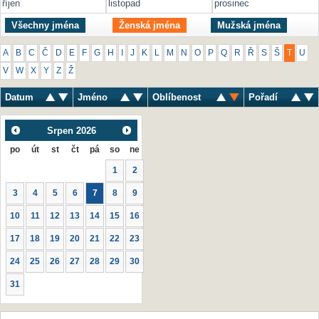
říjen
listopad
prosinec
Všechny jména
Ženská jména
Mužská jména
A
B
C
Č
D
E
F
G
H
I
J
K
L
M
N
O
P
Q
R
Ř
S
Š
T
U
V
W
X
Y
Z
Ž
Datum
Jméno
Oblíbenost
Pořadí
Srpen
2026
po
út
st
čt
pá
so
ne
1
2
3
4
5
6
7
8
9
10
11
12
13
14
15
16
17
18
19
20
21
22
23
24
25
26
27
28
29
30
31