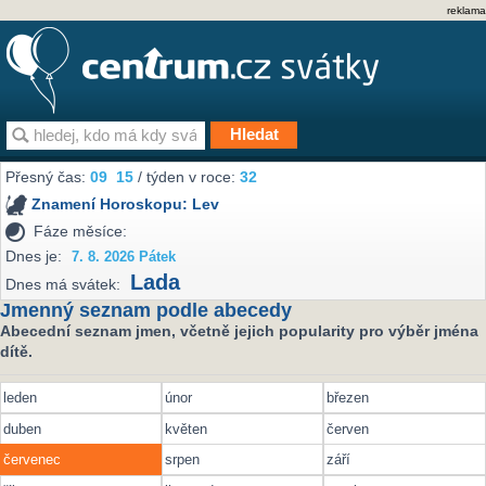
reklama
Přesný čas:
09
15
/ týden v roce:
32
Znamení Horoskopu:
Lev
Fáze měsíce:
Dnes je:
7. 8. 2026 Pátek
Lada
Dnes má svátek:
Jmenný seznam podle abecedy
Abecední seznam jmen, včetně jejich popularity pro výběr jména
dítě.
leden
únor
březen
duben
květen
červen
červenec
srpen
září