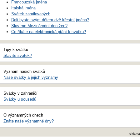
Francouzská jména
Italská jména
Svátek zamilovaných
Dali byste svým dětem dvě křestní jména?
Slavíme Mezinárodní den žen?
Co říkáte na elektronická přání k svátku?
Tipy k svátku
Slavíte svátek?
Význam našich svátků
Naše svátky a jejich významy
Svátky v zahraničí
Svátky u sousedů
O významných dnech
Znáte naše významné dny?
reklama