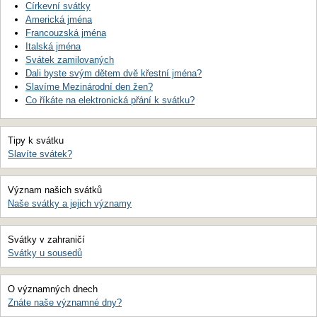
Církevní svátky
Americká jména
Francouzská jména
Italská jména
Svátek zamilovaných
Dali byste svým dětem dvě křestní jména?
Slavíme Mezinárodní den žen?
Co říkáte na elektronická přání k svátku?
Tipy k svátku
Slavíte svátek?
Význam našich svátků
Naše svátky a jejich významy
Svátky v zahraničí
Svátky u sousedů
O významných dnech
Znáte naše významné dny?