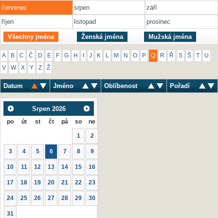
červenec
srpen
září
říjen
listopad
prosinec
Všechny jména
Ženská jména
Mužská jména
A
B
C
Č
D
E
F
G
H
I
J
K
L
M
N
O
P
Q
R
Ř
S
Š
T
U
V
W
X
Y
Z
Ž
Datum
Jméno
Oblíbenost
Pořadí
Srpen
2026
po
út
st
čt
pá
so
ne
1
2
3
4
5
6
7
8
9
10
11
12
13
14
15
16
17
18
19
20
21
22
23
24
25
26
27
28
29
30
31