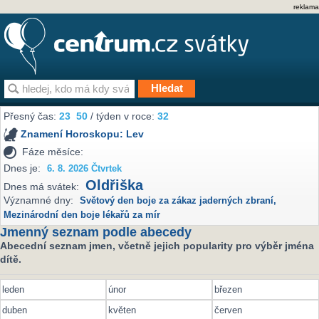
reklama
Přesný čas:
23
50
/ týden v roce:
32
Znamení Horoskopu:
Lev
Fáze měsíce:
Dnes je:
6. 8. 2026 Čtvrtek
Oldřiška
Dnes má svátek:
Významné dny:
Světový den boje za zákaz jaderných zbraní
,
Mezinárodní den boje lékařů za mír
Jmenný seznam podle abecedy
Abecední seznam jmen, včetně jejich popularity pro výběr jména
dítě.
leden
únor
březen
duben
květen
červen