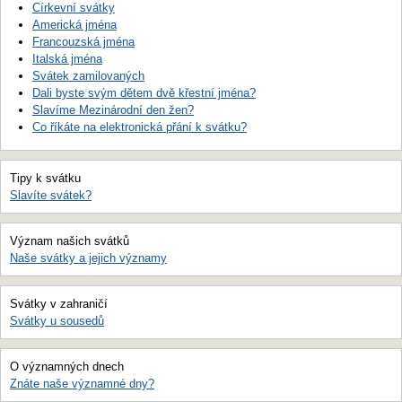
Církevní svátky
Americká jména
Francouzská jména
Italská jména
Svátek zamilovaných
Dali byste svým dětem dvě křestní jména?
Slavíme Mezinárodní den žen?
Co říkáte na elektronická přání k svátku?
Tipy k svátku
Slavíte svátek?
Význam našich svátků
Naše svátky a jejich významy
Svátky v zahraničí
Svátky u sousedů
O významných dnech
Znáte naše významné dny?