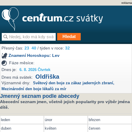
reklama
Přesný čas:
23
40
/ týden v roce:
32
Znamení Horoskopu:
Lev
Fáze měsíce:
Dnes je:
6. 8. 2026 Čtvrtek
Oldřiška
Dnes má svátek:
Významné dny:
Světový den boje za zákaz jaderných zbraní
,
Mezinárodní den boje lékařů za mír
Jmenný seznam podle abecedy
Abecední seznam jmen, včetně jejich popularity pro výběr jména
dítě.
leden
únor
březen
duben
květen
červen