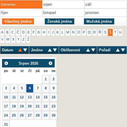
červenec
srpen
září
říjen
listopad
prosinec
Všechny jména
Ženská jména
Mužská jména
A
B
C
Č
D
E
F
G
H
I
J
K
L
M
N
O
P
Q
R
Ř
S
Š
T
U
V
W
X
Y
Z
Ž
Datum
Jméno
Oblíbenost
Pořadí
Srpen
2026
po
út
st
čt
pá
so
ne
1
2
3
4
5
6
7
8
9
10
11
12
13
14
15
16
17
18
19
20
21
22
23
24
25
26
27
28
29
30
31