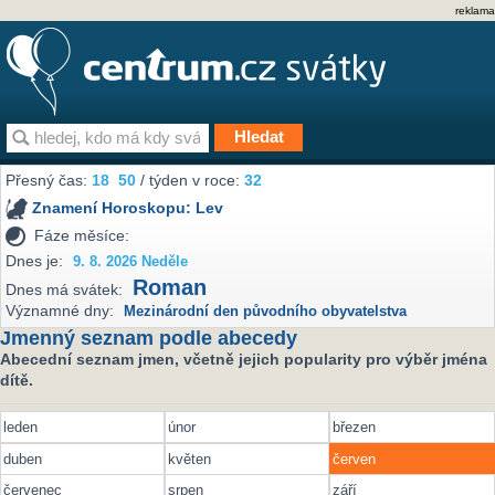
reklama
Přesný čas:
18
50
/ týden v roce:
32
Znamení Horoskopu:
Lev
Fáze měsíce:
Dnes je:
9. 8. 2026 Neděle
Roman
Dnes má svátek:
Významné dny:
Mezinárodní den původního obyvatelstva
Jmenný seznam podle abecedy
Abecední seznam jmen, včetně jejich popularity pro výběr jména
dítě.
leden
únor
březen
duben
květen
červen
červenec
srpen
září