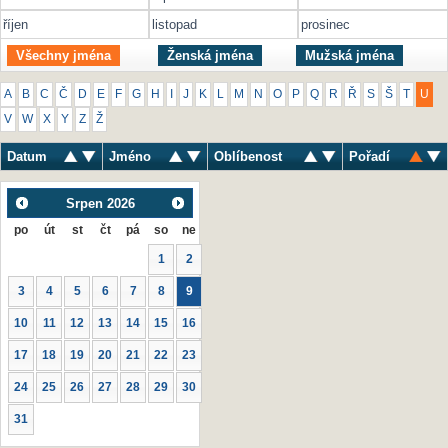
říjen
listopad
prosinec
Všechny jména
Ženská jména
Mužská jména
A
B
C
Č
D
E
F
G
H
I
J
K
L
M
N
O
P
Q
R
Ř
S
Š
T
U
V
W
X
Y
Z
Ž
Datum
Jméno
Oblíbenost
Pořadí
Srpen
2026
po
út
st
čt
pá
so
ne
1
2
3
4
5
6
7
8
9
10
11
12
13
14
15
16
17
18
19
20
21
22
23
24
25
26
27
28
29
30
31