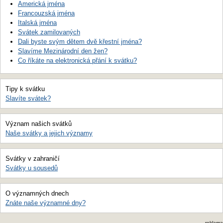
Americká jména
Francouzská jména
Italská jména
Svátek zamilovaných
Dali byste svým dětem dvě křestní jména?
Slavíme Mezinárodní den žen?
Co říkáte na elektronická přání k svátku?
Tipy k svátku
Slavíte svátek?
Význam našich svátků
Naše svátky a jejich významy
Svátky v zahraničí
Svátky u sousedů
O významných dnech
Znáte naše významné dny?
reklama