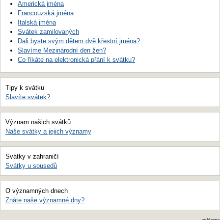
Americká jména
Francouzská jména
Italská jména
Svátek zamilovaných
Dali byste svým dětem dvě křestní jména?
Slavíme Mezinárodní den žen?
Co říkáte na elektronická přání k svátku?
Tipy k svátku
Slavíte svátek?
Význam našich svátků
Naše svátky a jejich významy
Svátky v zahraničí
Svátky u sousedů
O významných dnech
Znáte naše významné dny?
reklama