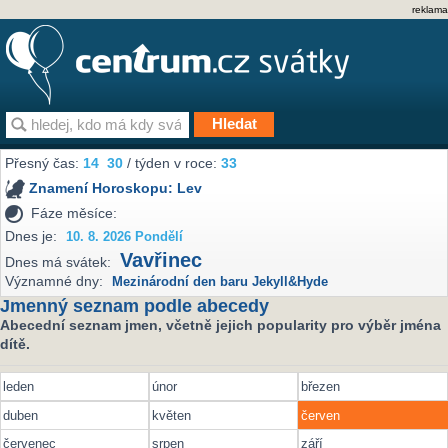
reklama
Přesný čas:
14
30
/ týden v roce:
33
Znamení Horoskopu:
Lev
Fáze měsíce:
Dnes je:
10. 8. 2026 Pondělí
Vavřinec
Dnes má svátek:
Významné dny:
Mezinárodní den baru Jekyll&Hyde
Jmenný seznam podle abecedy
Abecední seznam jmen, včetně jejich popularity pro výběr jména
dítě.
leden
únor
březen
duben
květen
červen
červenec
srpen
září