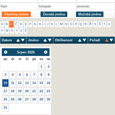
říjen
listopad
prosinec
Všechny jména
Ženská jména
Mužská jména
A
B
C
Č
D
E
F
G
H
I
J
K
L
M
N
O
P
Q
R
Ř
S
Š
T
U
V
W
X
Y
Z
Ž
Datum
Jméno
Oblíbenost
Pořadí
Srpen
2026
po
út
st
čt
pá
so
ne
1
2
3
4
5
6
7
8
9
10
11
12
13
14
15
16
17
18
19
20
21
22
23
24
25
26
27
28
29
30
31