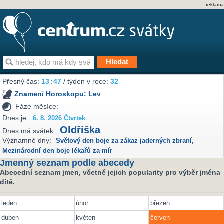
reklama
Přesný čas:
13
:
47
/ týden v roce:
32
Znamení Horoskopu:
Lev
Fáze měsíce:
Dnes je:
6. 8. 2026 Čtvrtek
Oldřiška
Dnes má svátek:
Významné dny:
Světový den boje za zákaz jaderných zbraní
,
Mezinárodní den boje lékařů za mír
Jmenný seznam podle abecedy
Abecední seznam jmen, včetně jejich popularity pro výběr jména
dítě.
leden
únor
březen
duben
květen
červen