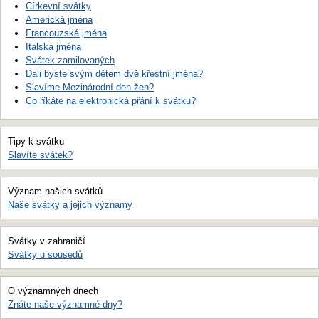
Církevní svátky
Americká jména
Francouzská jména
Italská jména
Svátek zamilovaných
Dali byste svým dětem dvě křestní jména?
Slavíme Mezinárodní den žen?
Co říkáte na elektronická přání k svátku?
Tipy k svátku
Slavíte svátek?
Význam našich svátků
Naše svátky a jejich významy
Svátky v zahraničí
Svátky u sousedů
O významných dnech
Znáte naše významné dny?