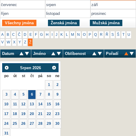
červenec
srpen
září
říjen
listopad
prosinec
Všechny jména
Ženská jména
Mužská jména
A
B
C
Č
D
E
F
G
H
I
J
K
L
M
N
O
P
Q
R
Ř
S
Š
T
U
V
W
X
Y
Z
Ž
Datum
Jméno
Oblíbenost
Pořadí
Srpen
2026
po
út
st
čt
pá
so
ne
1
2
3
4
5
6
7
8
9
10
11
12
13
14
15
16
17
18
19
20
21
22
23
24
25
26
27
28
29
30
31