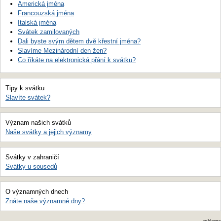
Americká jména
Francouzská jména
Italská jména
Svátek zamilovaných
Dali byste svým dětem dvě křestní jména?
Slavíme Mezinárodní den žen?
Co říkáte na elektronická přání k svátku?
Tipy k svátku
Slavíte svátek?
Význam našich svátků
Naše svátky a jejich významy
Svátky v zahraničí
Svátky u sousedů
O významných dnech
Znáte naše významné dny?
reklama