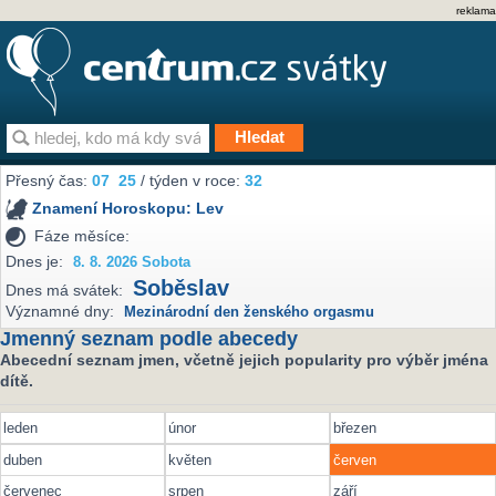
reklama
Přesný čas:
07
25
/ týden v roce:
32
Znamení Horoskopu:
Lev
Fáze měsíce:
Dnes je:
8. 8. 2026 Sobota
Soběslav
Dnes má svátek:
Významné dny:
Mezinárodní den ženského orgasmu
Jmenný seznam podle abecedy
Abecední seznam jmen, včetně jejich popularity pro výběr jména
dítě.
leden
únor
březen
duben
květen
červen
červenec
srpen
září