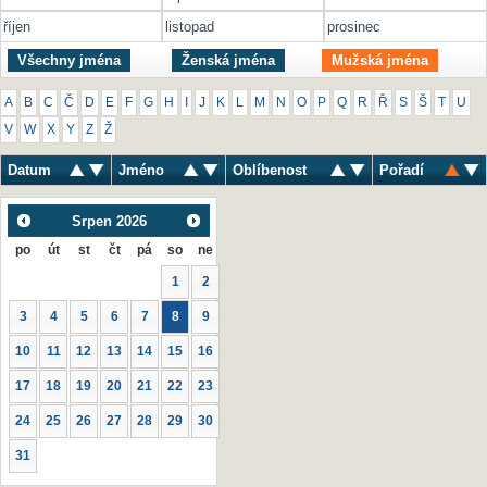
říjen
listopad
prosinec
Všechny jména
Ženská jména
Mužská jména
A
B
C
Č
D
E
F
G
H
I
J
K
L
M
N
O
P
Q
R
Ř
S
Š
T
U
V
W
X
Y
Z
Ž
Datum
Jméno
Oblíbenost
Pořadí
Srpen
2026
po
út
st
čt
pá
so
ne
1
2
3
4
5
6
7
8
9
10
11
12
13
14
15
16
17
18
19
20
21
22
23
24
25
26
27
28
29
30
31