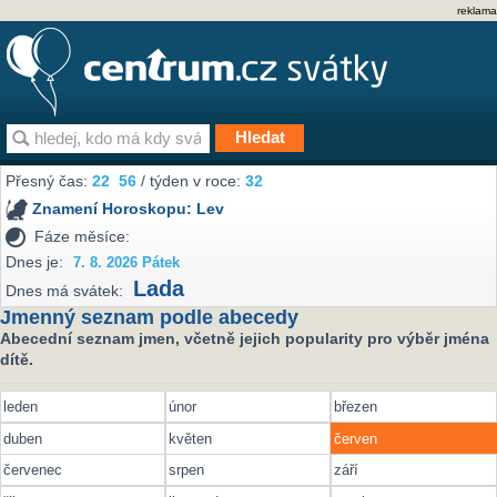
reklama
Přesný čas:
22
56
/ týden v roce:
32
Znamení Horoskopu:
Lev
Fáze měsíce:
Dnes je:
7. 8. 2026 Pátek
Lada
Dnes má svátek:
Jmenný seznam podle abecedy
Abecední seznam jmen, včetně jejich popularity pro výběr jména
dítě.
leden
únor
březen
duben
květen
červen
červenec
srpen
září