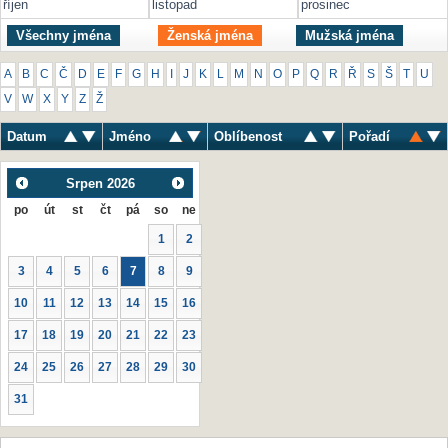
říjen
listopad
prosinec
Všechny jména
Ženská jména
Mužská jména
A
B
C
Č
D
E
F
G
H
I
J
K
L
M
N
O
P
Q
R
Ř
S
Š
T
U
V
W
X
Y
Z
Ž
Datum
Jméno
Oblíbenost
Pořadí
Srpen
2026
po
út
st
čt
pá
so
ne
1
2
3
4
5
6
7
8
9
10
11
12
13
14
15
16
17
18
19
20
21
22
23
24
25
26
27
28
29
30
31