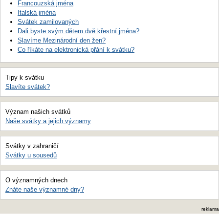
Francouzská jména
Italská jména
Svátek zamilovaných
Dali byste svým dětem dvě křestní jména?
Slavíme Mezinárodní den žen?
Co říkáte na elektronická přání k svátku?
Tipy k svátku
Slavíte svátek?
Význam našich svátků
Naše svátky a jejich významy
Svátky v zahraničí
Svátky u sousedů
O významných dnech
Znáte naše významné dny?
reklama