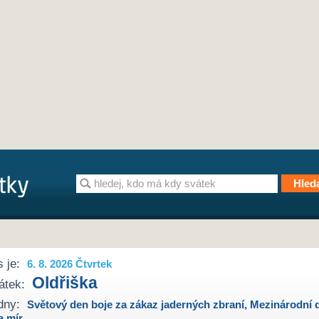
 je:
6. 8. 2026 Čtvrtek
Oldřiška
átek:
dny:
Světový den boje za zákaz jaderných zbraní
,
Mezinárodní 
a mír