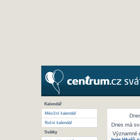
Kalendář
Měsíční kalendář
Dnes
Roční kalendář
Dnes má sv
Svátky
Významné 
boje lékařů z