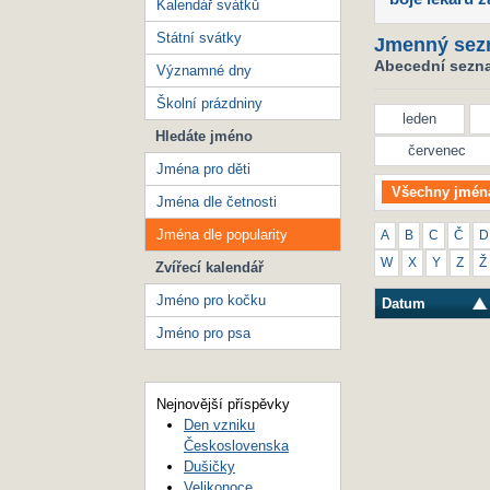
Kalendář svátků
Státní svátky
Jmenný sez
Abecední seznam
Významné dny
Školní prázdniny
leden
Hledáte jméno
červenec
Jména pro děti
Všechny jmén
Jména dle četnosti
Jména dle popularity
A
B
C
Č
D
W
X
Y
Z
Ž
Zvířecí kalendář
Jméno pro kočku
Datum
Jméno pro psa
Nejnovější příspěvky
Den vzniku
Československa
Dušičky
Velikonoce