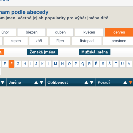
nam podle abecedy
 jmen, včetně jejich popularity pro výběr jména dítě.
únor
březen
duben
květen
červen
srpen
září
říjen
listopad
prosinec
a
Ženská jména
Mužská jména
E
F
G
H
I
J
K
L
M
N
O
P
Q
R
Ř
S
Š
T
U
V
Jméno
Oblíbenost
Pořadí