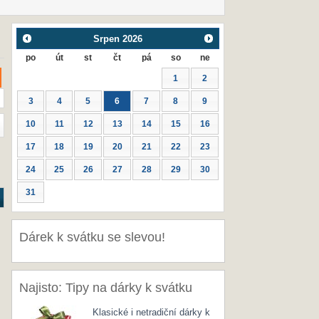
Srpen
2026
po
út
st
čt
pá
so
ne
1
2
3
4
5
6
7
8
9
10
11
12
13
14
15
16
17
18
19
20
21
22
23
24
25
26
27
28
29
30
31
Dárek k svátku se slevou!
Najisto: Tipy na dárky k svátku
Klasické i netradiční dárky k