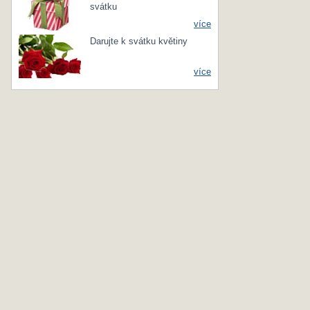
svátku
více
Darujte k svátku květiny
více