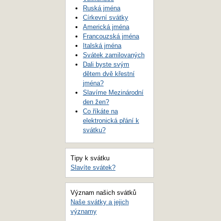
Ruská jména
Církevní svátky
Americká jména
Francouzská jména
Italská jména
Svátek zamilovaných
Dali byste svým
dětem dvě křestní
jména?
Slavíme Mezinárodní
den žen?
Co říkáte na
elektronická přání k
svátku?
Tipy k svátku
Slavíte svátek?
Význam našich svátků
Naše svátky a jejich
významy