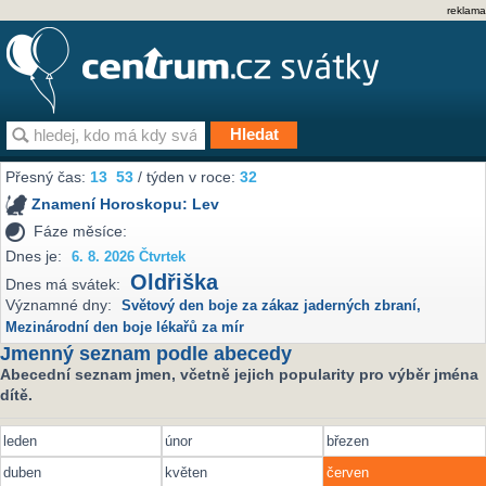
reklama
Přesný čas:
13
53
/ týden v roce:
32
Znamení Horoskopu:
Lev
Fáze měsíce:
Dnes je:
6. 8. 2026 Čtvrtek
Oldřiška
Dnes má svátek:
Významné dny:
Světový den boje za zákaz jaderných zbraní
,
Mezinárodní den boje lékařů za mír
Jmenný seznam podle abecedy
Abecední seznam jmen, včetně jejich popularity pro výběr jména
dítě.
leden
únor
březen
duben
květen
červen