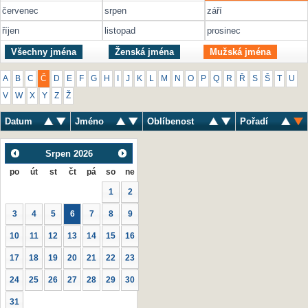
červenec
srpen
září
říjen
listopad
prosinec
Všechny jména
Ženská jména
Mužská jména
A
B
C
Č
D
E
F
G
H
I
J
K
L
M
N
O
P
Q
R
Ř
S
Š
T
U
V
W
X
Y
Z
Ž
Datum
Jméno
Oblíbenost
Pořadí
Srpen
2026
po
út
st
čt
pá
so
ne
1
2
3
4
5
6
7
8
9
10
11
12
13
14
15
16
17
18
19
20
21
22
23
24
25
26
27
28
29
30
31