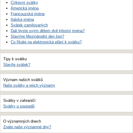
Církevní svátky
Americká jména
Francouzská jména
Italská jména
Svátek zamilovaných
Dali byste svým dětem dvě křestní jména?
Slavíme Mezinárodní den žen?
Co říkáte na elektronická přání k svátku?
Tipy k svátku
Slavíte svátek?
Význam našich svátků
Naše svátky a jejich významy
Svátky v zahraničí
Svátky u sousedů
O významných dnech
Znáte naše významné dny?