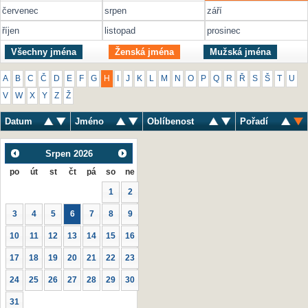
červenec
srpen
září
říjen
listopad
prosinec
Všechny jména
Ženská jména
Mužská jména
A
B
C
Č
D
E
F
G
H
I
J
K
L
M
N
O
P
Q
R
Ř
S
Š
T
U
V
W
X
Y
Z
Ž
Datum
Jméno
Oblíbenost
Pořadí
Srpen
2026
po
út
st
čt
pá
so
ne
1
2
3
4
5
6
7
8
9
10
11
12
13
14
15
16
17
18
19
20
21
22
23
24
25
26
27
28
29
30
31