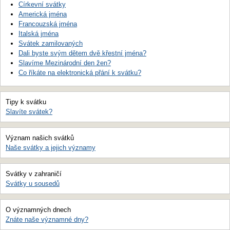
Církevní svátky
Americká jména
Francouzská jména
Italská jména
Svátek zamilovaných
Dali byste svým dětem dvě křestní jména?
Slavíme Mezinárodní den žen?
Co říkáte na elektronická přání k svátku?
Tipy k svátku
Slavíte svátek?
Význam našich svátků
Naše svátky a jejich významy
Svátky v zahraničí
Svátky u sousedů
O významných dnech
Znáte naše významné dny?