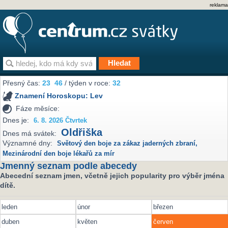
reklama
Přesný čas:
23
46
/ týden v roce:
32
Znamení Horoskopu:
Lev
Fáze měsíce:
Dnes je:
6. 8. 2026 Čtvrtek
Oldřiška
Dnes má svátek:
Významné dny:
Světový den boje za zákaz jaderných zbraní
,
Mezinárodní den boje lékařů za mír
Jmenný seznam podle abecedy
Abecední seznam jmen, včetně jejich popularity pro výběr jména
dítě.
leden
únor
březen
duben
květen
červen