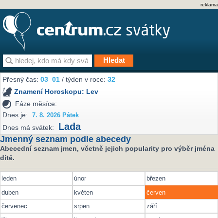
reklama
Přesný čas:
03
01
/ týden v roce:
32
Znamení Horoskopu:
Lev
Fáze měsíce:
Dnes je:
7. 8. 2026 Pátek
Lada
Dnes má svátek:
Jmenný seznam podle abecedy
Abecední seznam jmen, včetně jejich popularity pro výběr jména
dítě.
leden
únor
březen
duben
květen
červen
červenec
srpen
září