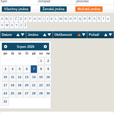
říjen
listopad
prosinec
Všechny jména
Ženská jména
Mužská jména
A
B
C
Č
D
E
F
G
H
I
J
K
L
M
N
O
P
Q
R
Ř
S
Š
T
U
V
W
X
Y
Z
Ž
Datum
Jméno
Oblíbenost
Pořadí
Srpen
2026
po
út
st
čt
pá
so
ne
1
2
3
4
5
6
7
8
9
10
11
12
13
14
15
16
17
18
19
20
21
22
23
24
25
26
27
28
29
30
31