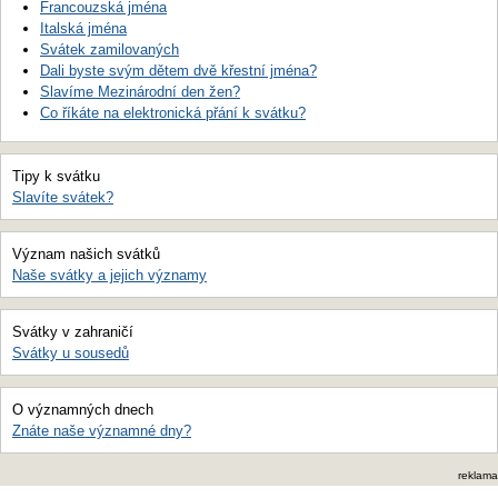
Francouzská jména
Italská jména
Svátek zamilovaných
Dali byste svým dětem dvě křestní jména?
Slavíme Mezinárodní den žen?
Co říkáte na elektronická přání k svátku?
Tipy k svátku
Slavíte svátek?
Význam našich svátků
Naše svátky a jejich významy
Svátky v zahraničí
Svátky u sousedů
O významných dnech
Znáte naše významné dny?
reklama