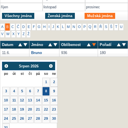
říjen
listopad
prosinec
Všechny jména
Ženská jména
Mužská jména
A
B
C
Č
D
E
F
G
H
I
J
K
L
M
N
O
P
Q
R
Ř
S
Š
T
U
V
W
X
Y
Z
Ž
Datum
Jméno
Oblíbenost
Pořadí
11.6.
Bruno
936
180
Srpen
2026
po
út
st
čt
pá
so
ne
1
2
3
4
5
6
7
8
9
10
11
12
13
14
15
16
17
18
19
20
21
22
23
24
25
26
27
28
29
30
31