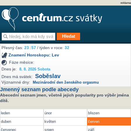
reklama
Přesný čas:
23
:
57
/ týden v roce:
32
Znamení Horoskopu:
Lev
Fáze měsíce:
Dnes je:
8. 8. 2026 Sobota
Soběslav
Dnes má svátek:
Významné dny:
Mezinárodní den ženského orgasmu
Jmenný seznam podle abecedy
Abecední seznam jmen, včetně jejich popularity pro výběr jména
dítě.
leden
únor
březen
duben
květen
červen
červenec
srpen
září