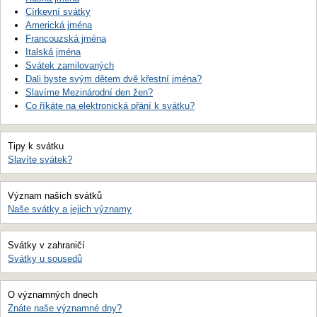
Církevní svátky
Americká jména
Francouzská jména
Italská jména
Svátek zamilovaných
Dali byste svým dětem dvě křestní jména?
Slavíme Mezinárodní den žen?
Co říkáte na elektronická přání k svátku?
Tipy k svátku
Slavíte svátek?
Význam našich svátků
Naše svátky a jejich významy
Svátky v zahraničí
Svátky u sousedů
O významných dnech
Znáte naše významné dny?