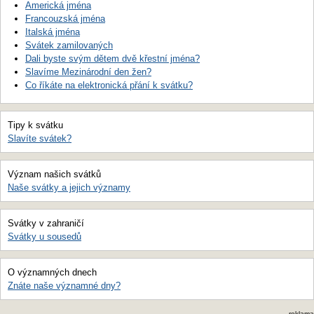
Americká jména
Francouzská jména
Italská jména
Svátek zamilovaných
Dali byste svým dětem dvě křestní jména?
Slavíme Mezinárodní den žen?
Co říkáte na elektronická přání k svátku?
Tipy k svátku
Slavíte svátek?
Význam našich svátků
Naše svátky a jejich významy
Svátky v zahraničí
Svátky u sousedů
O významných dnech
Znáte naše významné dny?
reklama