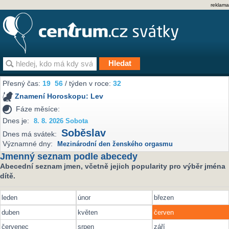
reklama
Přesný čas:
19
:
56
/ týden v roce:
32
Znamení Horoskopu:
Lev
Fáze měsíce:
Dnes je:
8. 8. 2026 Sobota
Soběslav
Dnes má svátek:
Významné dny:
Mezinárodní den ženského orgasmu
Jmenný seznam podle abecedy
Abecední seznam jmen, včetně jejich popularity pro výběr jména
dítě.
leden
únor
březen
duben
květen
červen
červenec
srpen
září