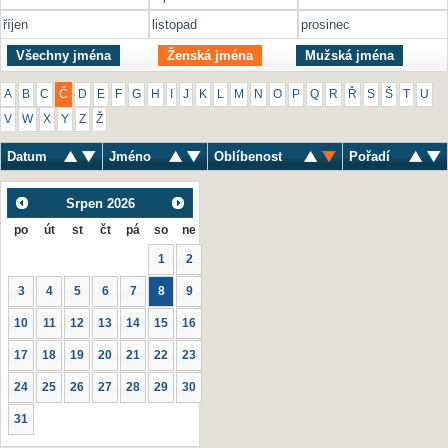
říjen
listopad
prosinec
Všechny jména
Ženská jména
Mužská jména
A
B
C
Č
D
E
F
G
H
I
J
K
L
M
N
O
P
Q
R
Ř
S
Š
T
U
V
W
X
Y
Z
Ž
Datum
Jméno
Oblíbenost
Pořadí
Srpen
2026
po
út
st
čt
pá
so
ne
1
2
3
4
5
6
7
8
9
10
11
12
13
14
15
16
17
18
19
20
21
22
23
24
25
26
27
28
29
30
31