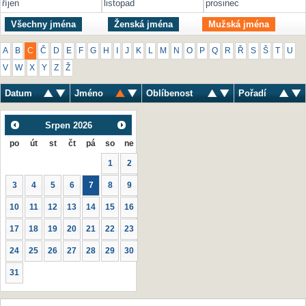
říjen
listopad
prosinec
Všechny jména
Ženská jména
Mužská jména
A
B
C
Č
D
E
F
G
H
I
J
K
L
M
N
O
P
Q
R
Ř
S
Š
T
U
V
W
X
Y
Z
Ž
Datum
Jméno
Oblíbenost
Pořadí
Srpen
2026
po
út
st
čt
pá
so
ne
1
2
3
4
5
6
7
8
9
10
11
12
13
14
15
16
17
18
19
20
21
22
23
24
25
26
27
28
29
30
31