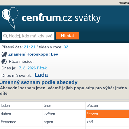
reklama
Přesný čas:
21
:
21
/ týden v roce:
32
Znamení Horoskopu:
Lev
Fáze měsíce:
Dnes je:
7. 8. 2026 Pátek
Lada
Dnes má svátek:
Jmenný seznam podle abecedy
Abecední seznam jmen, včetně jejich popularity pro výběr jména
dítě.
leden
únor
březen
duben
květen
červen
červenec
srpen
září