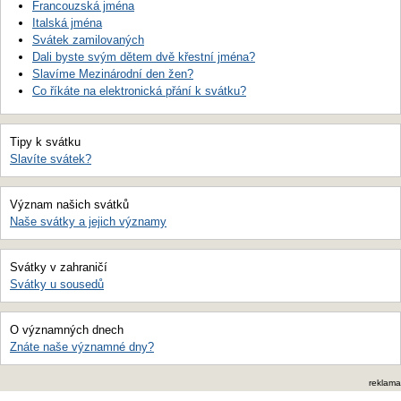
Francouzská jména
Italská jména
Svátek zamilovaných
Dali byste svým dětem dvě křestní jména?
Slavíme Mezinárodní den žen?
Co říkáte na elektronická přání k svátku?
Tipy k svátku
Slavíte svátek?
Význam našich svátků
Naše svátky a jejich významy
Svátky v zahraničí
Svátky u sousedů
O významných dnech
Znáte naše významné dny?
reklama