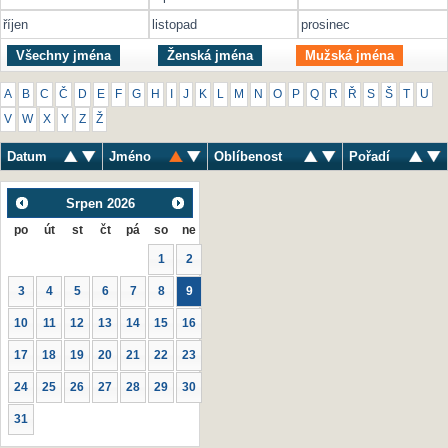
říjen
listopad
prosinec
Všechny jména
Ženská jména
Mužská jména
A
B
C
Č
D
E
F
G
H
I
J
K
L
M
N
O
P
Q
R
Ř
S
Š
T
U
V
W
X
Y
Z
Ž
Datum
Jméno
Oblíbenost
Pořadí
Srpen
2026
po
út
st
čt
pá
so
ne
1
2
3
4
5
6
7
8
9
10
11
12
13
14
15
16
17
18
19
20
21
22
23
24
25
26
27
28
29
30
31