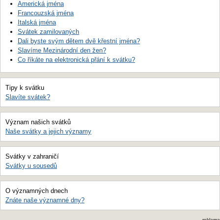
Americká jména
Francouzská jména
Italská jména
Svátek zamilovaných
Dali byste svým dětem dvě křestní jména?
Slavíme Mezinárodní den žen?
Co říkáte na elektronická přání k svátku?
Tipy k svátku
Slavíte svátek?
Význam našich svátků
Naše svátky a jejich významy
Svátky v zahraničí
Svátky u sousedů
O významných dnech
Znáte naše významné dny?
reklama