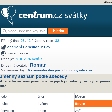
reklama
Přesný čas:
08
42
/ týden v roce:
32
Znamení Horoskopu:
Lev
Fáze měsíce:
Dnes je:
9. 8. 2026 Neděle
Roman
Dnes má svátek:
Významné dny:
Mezinárodní den původního obyvatelstva
Jmenný seznam podle abecedy
Abecední seznam jmen, včetně jejich popularity pro výběr jména
dítě.
leden
únor
březen
duben
květen
červen
červenec
srpen
září