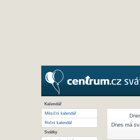
Kalendář
Měsíční kalendář
Dnes
Roční kalendář
Dnes má sv
Svátky