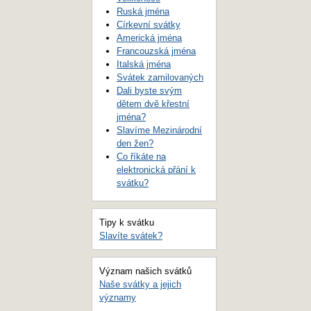
Ruská jména
Církevní svátky
Americká jména
Francouzská jména
Italská jména
Svátek zamilovaných
Dali byste svým
dětem dvě křestní
jména?
Slavíme Mezinárodní
den žen?
Co říkáte na
elektronická přání k
svátku?
Tipy k svátku
Slavíte svátek?
Význam našich svátků
Naše svátky a jejich
významy