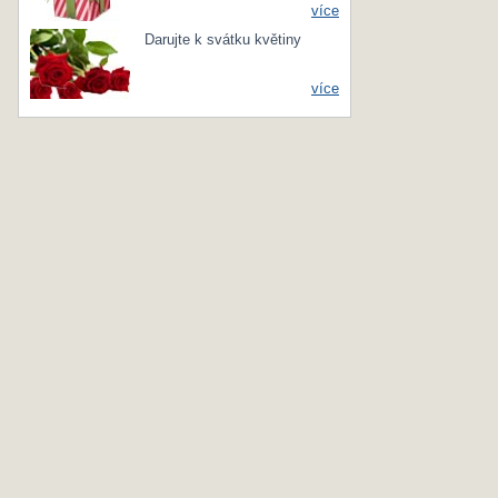
více
Darujte k svátku květiny
více