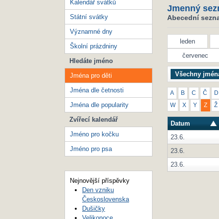
Kalendář svátků
Jmenný sez
Státní svátky
Abecední seznam
Významné dny
leden
Školní prázdniny
červenec
Hledáte jméno
Všechny jmén
Jména pro děti
Jména dle četnosti
A
B
C
Č
D
Jména dle popularity
W
X
Y
Z
Ž
Zvířecí kalendář
Datum
Jméno pro kočku
23.6.
Jméno pro psa
23.6.
23.6.
Nejnovější příspěvky
Den vzniku
Československa
Dušičky
Velikonoce