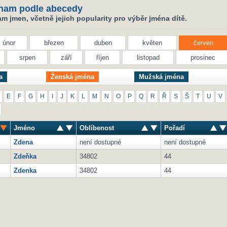
nam podle abecedy
 jmen, včetně jejich popularity pro výběr jména dítě.
únor
březen
duben
květen
červen
srpen
září
říjen
listopad
prosinec
a
Ženská jména
Mužská jména
E
F
G
H
I
J
K
L
M
N
O
P
Q
R
Ř
S
Š
T
U
V
Jméno
Oblíbenost
Pořadí
Zdena
není dostupné
není dostupné
Zdeňka
34802
44
Zdenka
34802
44