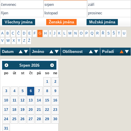
červenec
srpen
září
říjen
listopad
prosinec
Všechny jména
Ženská jména
Mužská jména
A
B
C
Č
D
E
F
G
H
I
J
K
L
M
N
O
P
Q
R
Ř
S
Š
T
U
V
W
X
Y
Z
Ž
Datum
Jméno
Oblíbenost
Pořadí
Srpen
2026
po
út
st
čt
pá
so
ne
1
2
3
4
5
6
7
8
9
10
11
12
13
14
15
16
17
18
19
20
21
22
23
24
25
26
27
28
29
30
31