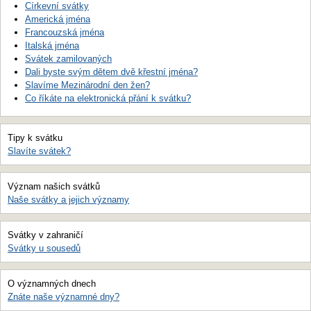
Církevní svátky
Americká jména
Francouzská jména
Italská jména
Svátek zamilovaných
Dali byste svým dětem dvě křestní jména?
Slavíme Mezinárodní den žen?
Co říkáte na elektronická přání k svátku?
Tipy k svátku
Slavíte svátek?
Význam našich svátků
Naše svátky a jejich významy
Svátky v zahraničí
Svátky u sousedů
O významných dnech
Znáte naše významné dny?