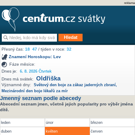
reklama
Přesný čas:
18
47
/ týden v roce:
32
Znamení Horoskopu:
Lev
Fáze měsíce:
Dnes je:
6. 8. 2026 Čtvrtek
Oldřiška
Dnes má svátek:
Významné dny:
Světový den boje za zákaz jaderných zbraní
,
Mezinárodní den boje lékařů za mír
Jmenný seznam podle abecedy
Abecední seznam jmen, včetně jejich popularity pro výběr jména
dítě.
leden
únor
březen
duben
květen
červen