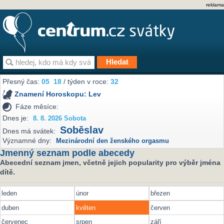
reklama
Přesný čas:
05
18
/ týden v roce:
32
Znamení Horoskopu:
Lev
Fáze měsíce:
Dnes je:
8. 8. 2026 Sobota
Soběslav
Dnes má svátek:
Významné dny:
Mezinárodní den ženského orgasmu
Jmenný seznam podle abecedy
Abecední seznam jmen, včetně jejich popularity pro výběr jména
dítě.
leden
únor
březen
duben
květen
červen
červenec
srpen
září