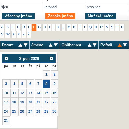
říjen
listopad
prosinec
Všechny jména
Ženská jména
Mužská jména
A
B
C
Č
D
E
F
G
H
I
J
K
L
M
N
O
P
Q
R
Ř
S
Š
T
U
V
W
X
Y
Z
Ž
Datum
Jméno
Oblíbenost
Pořadí
Srpen
2026
po
út
st
čt
pá
so
ne
1
2
3
4
5
6
7
8
9
10
11
12
13
14
15
16
17
18
19
20
21
22
23
24
25
26
27
28
29
30
31