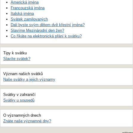
Americká jména
Francouzská jména
Italská jména
Svátek zamilovaných
Dali byste svým dětem dvě křestní jména?
Slavíme Mezinárodní den žen?
Co říkáte na elektronická přání k svátku?
Tipy k svátku
Slavíte svátek?
Význam našich svátků
Naše svátky a jejich významy
Svátky v zahraničí
Svátky u sousedů
O významných dnech
Znáte naše významné dny?
reklama