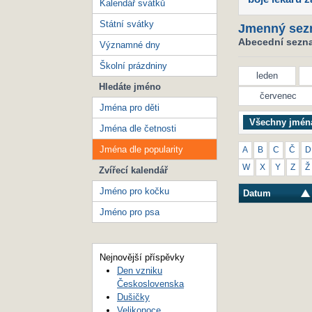
Kalendář svátků
Státní svátky
Jmenný sez
Abecední seznam
Významné dny
Školní prázdniny
leden
Hledáte jméno
červenec
Jména pro děti
Všechny jmén
Jména dle četnosti
Jména dle popularity
A
B
C
Č
D
W
X
Y
Z
Ž
Zvířecí kalendář
Jméno pro kočku
Datum
Jméno pro psa
Nejnovější příspěvky
Den vzniku
Československa
Dušičky
Velikonoce