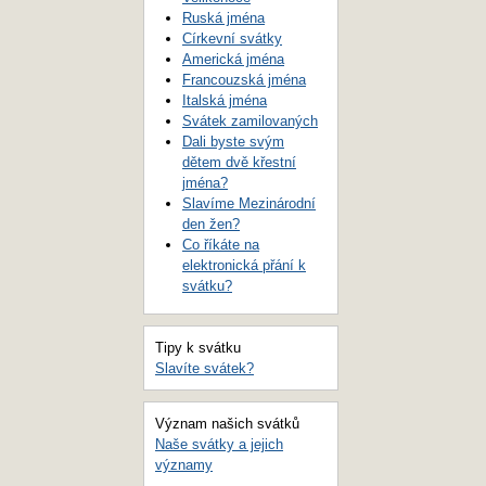
Ruská jména
Církevní svátky
Americká jména
Francouzská jména
Italská jména
Svátek zamilovaných
Dali byste svým
dětem dvě křestní
jména?
Slavíme Mezinárodní
den žen?
Co říkáte na
elektronická přání k
svátku?
Tipy k svátku
Slavíte svátek?
Význam našich svátků
Naše svátky a jejich
významy