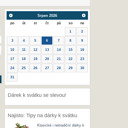
Srpen
2026
po
út
st
čt
pá
so
ne
1
2
3
4
5
6
7
8
9
10
11
12
13
14
15
16
17
18
19
20
21
22
23
24
25
26
27
28
29
30
31
Dárek k svátku se slevou!
Najisto: Tipy na dárky k svátku
Klasické i netradiční dárky k