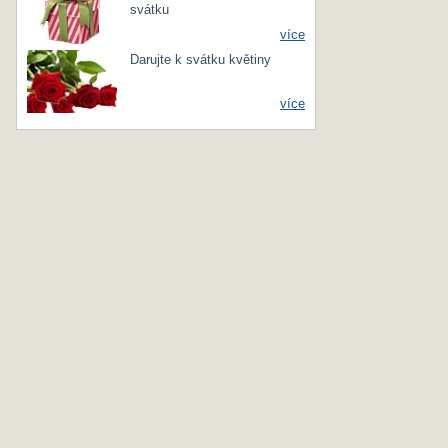
svátku
více
Darujte k svátku květiny
více