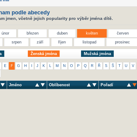
nam podle abecedy
 jmen, včetně jejich popularity pro výběr jména dítě.
únor
březen
duben
květen
červen
srpen
září
říjen
listopad
prosinec
a
Ženská jména
Mužská jména
E
F
G
H
I
J
K
L
M
N
O
P
Q
R
Ř
S
Š
T
U
V
Jméno
Oblíbenost
Pořadí