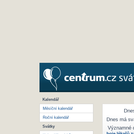
Kalendář
Měsíční kalendář
Dnes
Roční kalendář
Dnes má sv
Svátky
Významné 
boje lékařů z