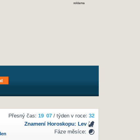
reklama
Přesný čas:
19
07
/ týden v roce:
32
Znamení Horoskopu:
Lev
Fáze měsíce:
den