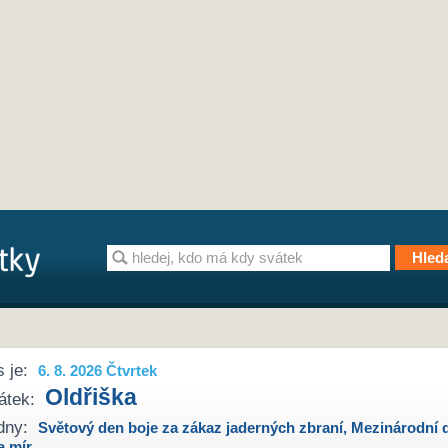
 je:
6. 8. 2026 Čtvrtek
Oldřiška
átek:
dny:
Světový den boje za zákaz jaderných zbraní
,
Mezinárodní 
a mír