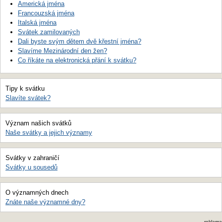
Americká jména
Francouzská jména
Italská jména
Svátek zamilovaných
Dali byste svým dětem dvě křestní jména?
Slavíme Mezinárodní den žen?
Co říkáte na elektronická přání k svátku?
Tipy k svátku
Slavíte svátek?
Význam našich svátků
Naše svátky a jejich významy
Svátky v zahraničí
Svátky u sousedů
O významných dnech
Znáte naše významné dny?
reklama