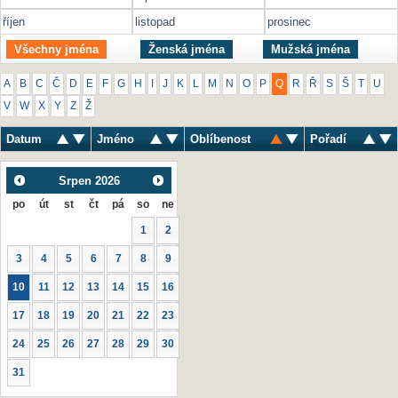
říjen
listopad
prosinec
Všechny jména
Ženská jména
Mužská jména
A
B
C
Č
D
E
F
G
H
I
J
K
L
M
N
O
P
Q
R
Ř
S
Š
T
U
V
W
X
Y
Z
Ž
Datum
Jméno
Oblíbenost
Pořadí
Srpen
2026
po
út
st
čt
pá
so
ne
1
2
3
4
5
6
7
8
9
10
11
12
13
14
15
16
17
18
19
20
21
22
23
24
25
26
27
28
29
30
31