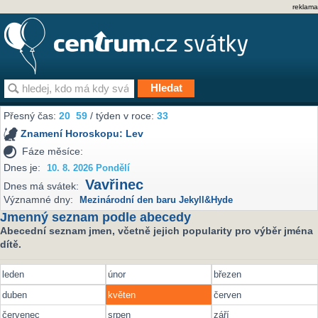
reklama
Přesný čas:
20
59
/ týden v roce:
33
Znamení Horoskopu:
Lev
Fáze měsíce:
Dnes je:
10. 8. 2026 Pondělí
Vavřinec
Dnes má svátek:
Významné dny:
Mezinárodní den baru Jekyll&Hyde
Jmenný seznam podle abecedy
Abecední seznam jmen, včetně jejich popularity pro výběr jména
dítě.
leden
únor
březen
duben
květen
červen
červenec
srpen
září