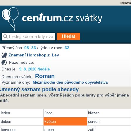
reklama
Přesný čas:
08
:
33
/ týden v roce:
32
Znamení Horoskopu:
Lev
Fáze měsíce:
Dnes je:
9. 8. 2026 Neděle
Roman
Dnes má svátek:
Významné dny:
Mezinárodní den původního obyvatelstva
Jmenný seznam podle abecedy
Abecední seznam jmen, včetně jejich popularity pro výběr jména
dítě.
leden
únor
březen
duben
květen
červen
červenec
srpen
září