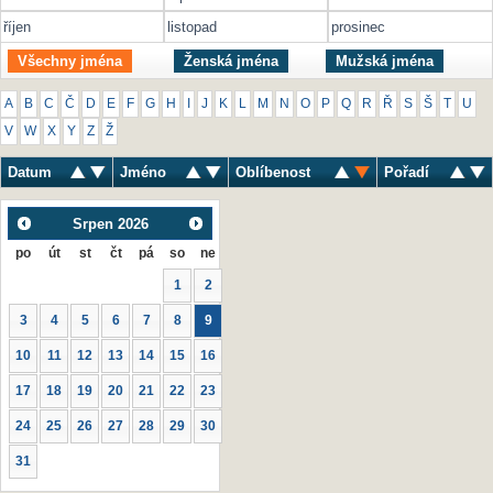
říjen
listopad
prosinec
Všechny jména
Ženská jména
Mužská jména
A
B
C
Č
D
E
F
G
H
I
J
K
L
M
N
O
P
Q
R
Ř
S
Š
T
U
V
W
X
Y
Z
Ž
Datum
Jméno
Oblíbenost
Pořadí
Srpen
2026
po
út
st
čt
pá
so
ne
1
2
3
4
5
6
7
8
9
10
11
12
13
14
15
16
17
18
19
20
21
22
23
24
25
26
27
28
29
30
31