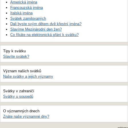
Americká jména
Francouzská jména
Italská jména
Svátek zamilovaných
Dali byste svým dětem dvě křestní jména?
Slavíme Mezinárodní den žen?
Co říkáte na elektronická přání k svátku?
Tipy k svátku
Slavíte svátek?
Význam našich svátků
Naše svátky a jejich významy
Svátky v zahraničí
Svátky u sousedů
O významných dnech
Znáte naše významné dny?
reklama