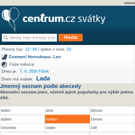
reklama
Přesný čas:
12
:
36
/ týden v roce:
32
Znamení Horoskopu:
Lev
Fáze měsíce:
Dnes je:
7. 8. 2026 Pátek
Lada
Dnes má svátek:
Jmenný seznam podle abecedy
Abecední seznam jmen, včetně jejich popularity pro výběr jména
dítě.
leden
únor
březen
duben
květen
červen
červenec
srpen
září