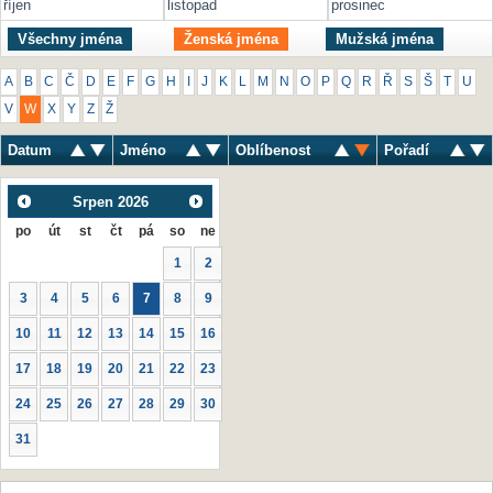
říjen
listopad
prosinec
Všechny jména
Ženská jména
Mužská jména
A
B
C
Č
D
E
F
G
H
I
J
K
L
M
N
O
P
Q
R
Ř
S
Š
T
U
V
W
X
Y
Z
Ž
Datum
Jméno
Oblíbenost
Pořadí
Srpen
2026
po
út
st
čt
pá
so
ne
1
2
3
4
5
6
7
8
9
10
11
12
13
14
15
16
17
18
19
20
21
22
23
24
25
26
27
28
29
30
31