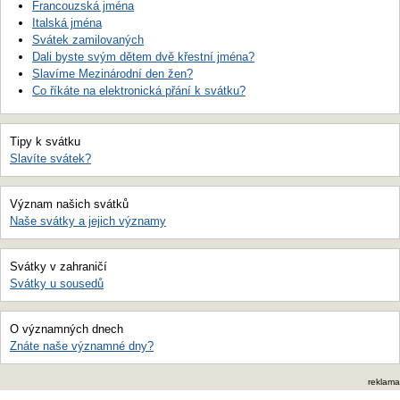
Francouzská jména
Italská jména
Svátek zamilovaných
Dali byste svým dětem dvě křestní jména?
Slavíme Mezinárodní den žen?
Co říkáte na elektronická přání k svátku?
Tipy k svátku
Slavíte svátek?
Význam našich svátků
Naše svátky a jejich významy
Svátky v zahraničí
Svátky u sousedů
O významných dnech
Znáte naše významné dny?
reklama