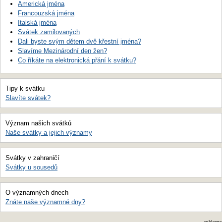
Americká jména
Francouzská jména
Italská jména
Svátek zamilovaných
Dali byste svým dětem dvě křestní jména?
Slavíme Mezinárodní den žen?
Co říkáte na elektronická přání k svátku?
Tipy k svátku
Slavíte svátek?
Význam našich svátků
Naše svátky a jejich významy
Svátky v zahraničí
Svátky u sousedů
O významných dnech
Znáte naše významné dny?
reklama