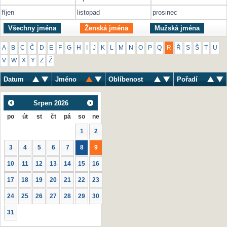
říjen
listopad
prosinec
Všechny jména
Ženská jména
Mužská jména
A
B
C
Č
D
E
F
G
H
I
J
K
L
M
N
O
P
Q
R
Ř
S
Š
T
U
V
W
X
Y
Z
Ž
Datum
Jméno
Oblíbenost
Pořadí
Srpen
2026
po
út
st
čt
pá
so
ne
1
2
3
4
5
6
7
8
9
10
11
12
13
14
15
16
17
18
19
20
21
22
23
24
25
26
27
28
29
30
31