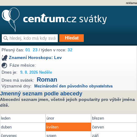
reklama
Přesný čas:
01
23
/ týden v roce:
32
Znamení Horoskopu:
Lev
Fáze měsíce:
Dnes je:
9. 8. 2026 Neděle
Roman
Dnes má svátek:
Významné dny:
Mezinárodní den původního obyvatelstva
Jmenný seznam podle abecedy
Abecední seznam jmen, včetně jejich popularity pro výběr jména
dítě.
leden
únor
březen
duben
květen
červen
červenec
srpen
září