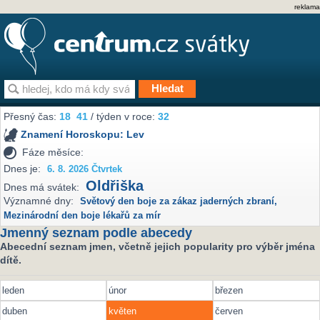
reklama
Přesný čas:
18
41
/ týden v roce:
32
Znamení Horoskopu:
Lev
Fáze měsíce:
Dnes je:
6. 8. 2026 Čtvrtek
Oldřiška
Dnes má svátek:
Významné dny:
Světový den boje za zákaz jaderných zbraní
,
Mezinárodní den boje lékařů za mír
Jmenný seznam podle abecedy
Abecední seznam jmen, včetně jejich popularity pro výběr jména
dítě.
leden
únor
březen
duben
květen
červen