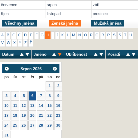
červenec
srpen
září
říjen
listopad
prosinec
Všechny jména
Ženská jména
Mužská jména
A
B
C
Č
D
E
F
G
H
I
J
K
L
M
N
O
P
Q
R
Ř
S
Š
T
U
V
W
X
Y
Z
Ž
Datum
Jméno
Oblíbenost
Pořadí
Srpen
2026
po
út
st
čt
pá
so
ne
1
2
3
4
5
6
7
8
9
10
11
12
13
14
15
16
17
18
19
20
21
22
23
24
25
26
27
28
29
30
31