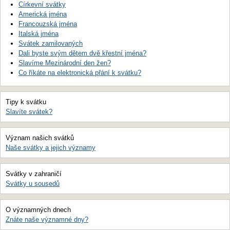
Církevní svátky
Americká jména
Francouzská jména
Italská jména
Svátek zamilovaných
Dali byste svým dětem dvě křestní jména?
Slavíme Mezinárodní den žen?
Co říkáte na elektronická přání k svátku?
Tipy k svátku
Slavíte svátek?
Význam našich svátků
Naše svátky a jejich významy
Svátky v zahraničí
Svátky u sousedů
O významných dnech
Znáte naše významné dny?