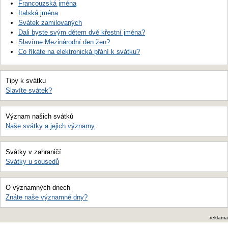
Francouzská jména
Italská jména
Svátek zamilovaných
Dali byste svým dětem dvě křestní jména?
Slavíme Mezinárodní den žen?
Co říkáte na elektronická přání k svátku?
Tipy k svátku
Slavíte svátek?
Význam našich svátků
Naše svátky a jejich významy
Svátky v zahraničí
Svátky u sousedů
O významných dnech
Znáte naše významné dny?
reklama