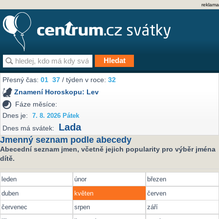
reklama
Přesný čas:
01
37
/ týden v roce:
32
Znamení Horoskopu:
Lev
Fáze měsíce:
Dnes je:
7. 8. 2026 Pátek
Lada
Dnes má svátek:
Jmenný seznam podle abecedy
Abecední seznam jmen, včetně jejich popularity pro výběr jména
dítě.
leden
únor
březen
duben
květen
červen
červenec
srpen
září