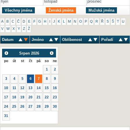
říjen
listopad
prosinec
Všechny jména
Ženská jména
Mužská jména
A
B
C
Č
D
E
F
G
H
I
J
K
L
M
N
O
P
Q
R
Ř
S
Š
T
U
V
W
X
Y
Z
Ž
Datum
Jméno
Oblíbenost
Pořadí
Srpen
2026
po
út
st
čt
pá
so
ne
1
2
3
4
5
6
7
8
9
10
11
12
13
14
15
16
17
18
19
20
21
22
23
24
25
26
27
28
29
30
31