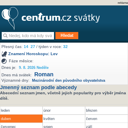
reklama
Přesný čas:
14
:
27
/ týden v roce:
32
Znamení Horoskopu:
Lev
Fáze měsíce:
Dnes je:
9. 8. 2026 Neděle
Roman
Dnes má svátek:
Významné dny:
Mezinárodní den původního obyvatelstva
Jmenný seznam podle abecedy
Abecední seznam jmen, včetně jejich popularity pro výběr jména
dítě.
leden
únor
březen
duben
květen
červen
červenec
srpen
září