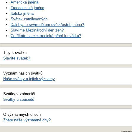
Americká jména
Francouzská jména
Italská jména
Svátek zamilovaných
Dali byste svým dětem dvě křestní jména?
Slavíme Mezinárodní den žen?
Co říkáte na elektronická přání k svátku?
Tipy k svátku
Slavíte svátek?
Význam našich svátků
Naše svátky a jejich významy
Svátky v zahraničí
Svátky u sousedů
O významných dnech
Znáte naše významné dny?
reklama