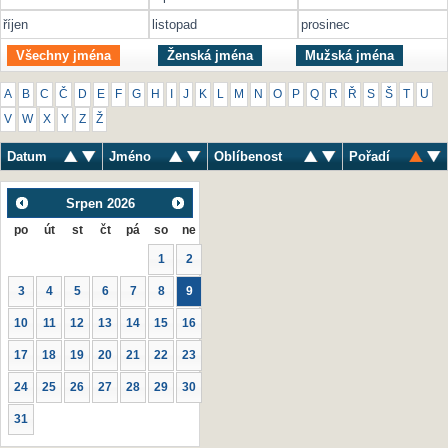
říjen
listopad
prosinec
Všechny jména
Ženská jména
Mužská jména
A
B
C
Č
D
E
F
G
H
I
J
K
L
M
N
O
P
Q
R
Ř
S
Š
T
U
V
W
X
Y
Z
Ž
Datum
Jméno
Oblíbenost
Pořadí
Srpen
2026
po
út
st
čt
pá
so
ne
1
2
3
4
5
6
7
8
9
10
11
12
13
14
15
16
17
18
19
20
21
22
23
24
25
26
27
28
29
30
31