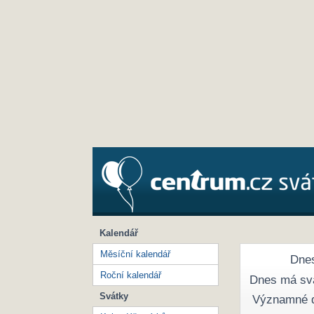
Kalendář
Měsíční kalendář
Dnes
Roční kalendář
Dnes má sv
Svátky
Významné 