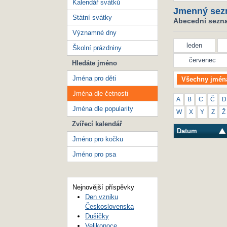
Kalendář svátků
Jmenný sez
Státní svátky
Abecední seznam
Významné dny
leden
Školní prázdniny
červenec
Hledáte jméno
Jména pro děti
Všechny jmén
Jména dle četnosti
A
B
C
Č
D
Jména dle popularity
W
X
Y
Z
Ž
Zvířecí kalendář
Datum
Jméno pro kočku
Jméno pro psa
Nejnovější příspěvky
Den vzniku
Československa
Dušičky
Velikonoce