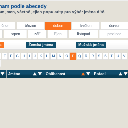
nam podle abecedy
 jmen, včetně jejich popularity pro výběr jména dítě.
únor
březen
duben
květen
červen
srpen
září
říjen
listopad
prosinec
a
Ženská jména
Mužská jména
E
F
G
H
I
J
K
L
M
N
O
P
Q
R
Ř
S
Š
T
U
V
Jméno
Oblíbenost
Pořadí