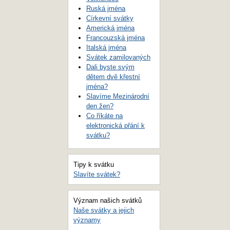
Ruská jména
Církevní svátky
Americká jména
Francouzská jména
Italská jména
Svátek zamilovaných
Dali byste svým
dětem dvě křestní
jména?
Slavíme Mezinárodní
den žen?
Co říkáte na
elektronická přání k
svátku?
Tipy k svátku
Slavíte svátek?
Význam našich svátků
Naše svátky a jejich
významy