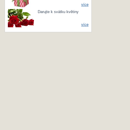
více
Darujte k svátku květiny
více