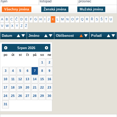
říjen
listopad
prosinec
Všechny jména
Ženská jména
Mužská jména
A
B
C
Č
D
E
F
G
H
I
J
K
L
M
N
O
P
Q
R
Ř
S
Š
T
U
V
W
X
Y
Z
Ž
Datum
Jméno
Oblíbenost
Pořadí
Srpen
2026
po
út
st
čt
pá
so
ne
1
2
3
4
5
6
7
8
9
10
11
12
13
14
15
16
17
18
19
20
21
22
23
24
25
26
27
28
29
30
31