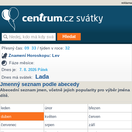
reklama
Přesný čas:
09
:
33
/ týden v roce:
32
Znamení Horoskopu:
Lev
Fáze měsíce:
Dnes je:
7. 8. 2026 Pátek
Lada
Dnes má svátek:
Jmenný seznam podle abecedy
Abecední seznam jmen, včetně jejich popularity pro výběr jména
dítě.
leden
únor
březen
duben
květen
červen
červenec
srpen
září