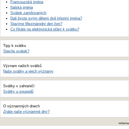
Francouzská jména
Italská jména
Svátek zamilovaných
Dali byste svým dětem dvě křestní jména?
Slavíme Mezinárodní den žen?
Co říkáte na elektronická přání k svátku?
Tipy k svátku
Slavíte svátek?
Význam našich svátků
Naše svátky a jejich významy
Svátky v zahraničí
Svátky u sousedů
O významných dnech
Znáte naše významné dny?
reklama