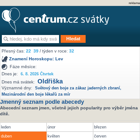
reklama
Přesný čas:
22
39
/ týden v roce:
32
Znamení Horoskopu:
Lev
Fáze měsíce:
Dnes je:
6. 8. 2026 Čtvrtek
Oldřiška
Dnes má svátek:
Významné dny:
Světový den boje za zákaz jaderných zbraní
,
Mezinárodní den boje lékařů za mír
Jmenný seznam podle abecedy
Abecední seznam jmen, včetně jejich popularity pro výběr jména
dítě.
leden
únor
březen
duben
květen
červen