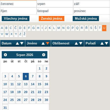
červenec
srpen
září
říjen
listopad
prosinec
Všechny jména
Ženská jména
Mužská jména
A
B
C
Č
D
E
F
G
H
I
J
K
L
M
N
O
P
Q
R
Ř
S
Š
T
U
V
W
X
Y
Z
Ž
Datum
Jméno
Oblíbenost
Pořadí
Srpen
2026
po
út
st
čt
pá
so
ne
1
2
3
4
5
6
7
8
9
10
11
12
13
14
15
16
17
18
19
20
21
22
23
24
25
26
27
28
29
30
31