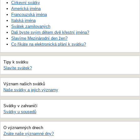
Církevní svátky
Americká jména
Francouzská jména
Italská jména
Svátek zamilovaných
Dali byste svým dětem dvě křestní jména?
Slavíme Mezinárodní den žen?
Co říkáte na elektronická přání k svátku?
Tipy k svátku
Slavíte svátek?
Význam našich svátků
Naše svátky a jejich významy
Svátky v zahraničí
Svátky u sousedů
O významných dnech
Znáte naše významné dny?