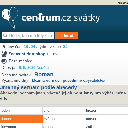
reklama
Přesný čas:
16
:
04
/ týden v roce:
32
Znamení Horoskopu:
Lev
Fáze měsíce:
Dnes je:
9. 8. 2026 Neděle
Roman
Dnes má svátek:
Významné dny:
Mezinárodní den původního obyvatelstva
Jmenný seznam podle abecedy
Abecední seznam jmen, včetně jejich popularity pro výběr jména
dítě.
leden
únor
březen
duben
květen
červen
červenec
srpen
září