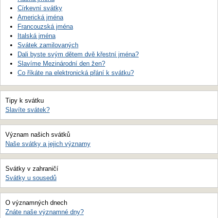
Církevní svátky
Americká jména
Francouzská jména
Italská jména
Svátek zamilovaných
Dali byste svým dětem dvě křestní jména?
Slavíme Mezinárodní den žen?
Co říkáte na elektronická přání k svátku?
Tipy k svátku
Slavíte svátek?
Význam našich svátků
Naše svátky a jejich významy
Svátky v zahraničí
Svátky u sousedů
O významných dnech
Znáte naše významné dny?