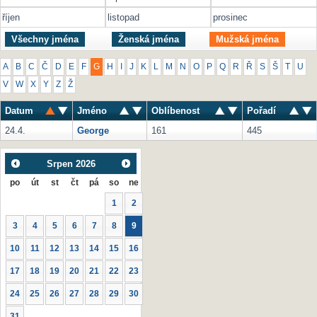
říjen
listopad
prosinec
Všechny jména
Ženská jména
Mužská jména
A
B
C
Č
D
E
F
G
H
I
J
K
L
M
N
O
P
Q
R
Ř
S
Š
T
U
V
W
X
Y
Z
Ž
Datum
Jméno
Oblíbenost
Pořadí
24.4.
George
161
445
Srpen
2026
po
út
st
čt
pá
so
ne
1
2
3
4
5
6
7
8
9
10
11
12
13
14
15
16
17
18
19
20
21
22
23
24
25
26
27
28
29
30
31